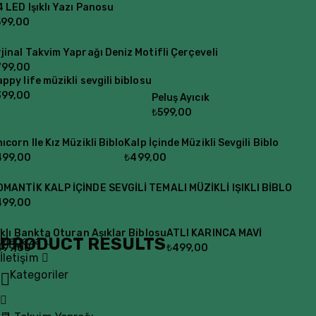
 LED Işıklı Yazı Panosu
599,00
jinal Takvim Yaprağı Deniz Motifli Çerçeveli
799,00
ppy life müzikli sevgili biblosu
399,00
Peluş Ayıcık
₺
599,00
ıcorn Ile Kız Müzikli Biblo
Kalp İçinde Müzikli Sevgili Biblo
499,00
₺
499,00
OMANTİK KALP İÇİNDE SEVGİLİ TEMALI MÜZİKLİ IŞIKLI BİBLO
499,00
ıklı Bankta Oturan Aşıklar Biblosu
ATLI KARINCA MAVİ
PRODUCT RESULTS
Mağaza
499,00
₺
499,00
İletişim
Kategoriler