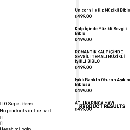
Unıcorn Ile Kız Müzikli Bibl
₺
499,00
Kalp İçinde Müzikli Sevgili
Biblo
₺
499,00
ROMANTİK KALP İÇİNDE
SEVGİLİ TEMALI MÜZİKLİ
IŞIKLI BİBLO
₺
499,00
Işıklı Bankta Oturan Aşıkla
Biblosu
₺
499,00
ATLI KARINCA MAVİ
0
Sepet
items
PRODUCT RESULTS
₺
499,00
No products in the cart.
Hesabım
Login