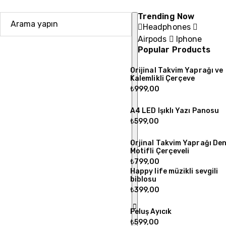
Trending Now
Headphones
Airpods
Iphone
Popular Products
Orijinal Takvim Yaprağı ve
Kalemlikli Çerçeve
₺
999,00
A4 LED Işıklı Yazı Panosu
₺
599,00
Orjinal Takvim Yaprağı Den
Motifli Çerçeveli
₺
799,00
Happy life müzikli sevgili
biblosu
₺
399,00
Peluş Ayıcık
₺
599,00