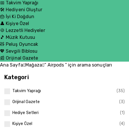
📅 Takvim Yaprağı
🛠️ Hediyeni Oluştur
🎂 İyi Ki Doğdun
👤 Kişiye Özel
🍪 Lezzetli Hediyeler
🎵 Müzik Kutusu
🧸 Peluş Oyuncak
💖 Sevgili Biblosu
📰 Orijinal Gazete
Ana Sayfa
Mağaza
“ Airpods ” için arama sonuçları
Kategori
Takvim Yaprağı
(35)
Orijinal Gazete
(3)
Hediye Setleri
(1)
Kişiye Özel
(4)