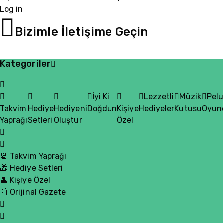
Log in
05510200335
Bizimle İletişime Geçin
Kategoriler
İyi Ki
Lezzetli
Müzik
Pel
Takvim
Hediye
Hediyeni
Doğdun
Kişiye
Hediyeler
Kutusu
Oyun
Yaprağı
Setleri
Oluştur
Özel
📆 Takvim Yaprağı
🎁 Hediye Setleri
👤 Kişiye Özel
📰 Orijinal Gazete