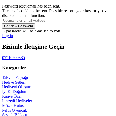
Password reset email has been sent.
The email could not be sent. Possible reason: your host may have
disabled the mail function.
A password will be e-mailed to you.
Log in
Bizimle İletişime Geçin
05510200335
Kategoriler
Takvim Yaprağı
Hediye Setleri
Hediyeni Oluştur
İyi Ki Doğdun
Kişiye Özel
Lezzetli Hediyeler
Müzik Kutusu
Peluş Oyuncak
Sevgili Biblosu