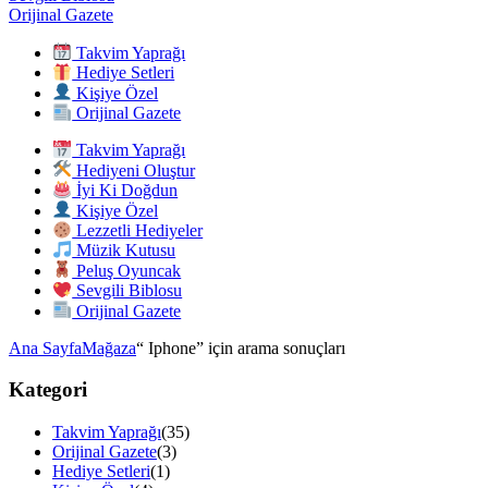
Orijinal Gazete
Takvim Yaprağı
Hediye Setleri
Kişiye Özel
Orijinal Gazete
Takvim Yaprağı
Hediyeni Oluştur
İyi Ki Doğdun
Kişiye Özel
Lezzetli Hediyeler
Müzik Kutusu
Peluş Oyuncak
Sevgili Biblosu
Orijinal Gazete
Ana Sayfa
Mağaza
“ Iphone” için arama sonuçları
Kategori
Takvim Yaprağı
(35)
Orijinal Gazete
(3)
Hediye Setleri
(1)