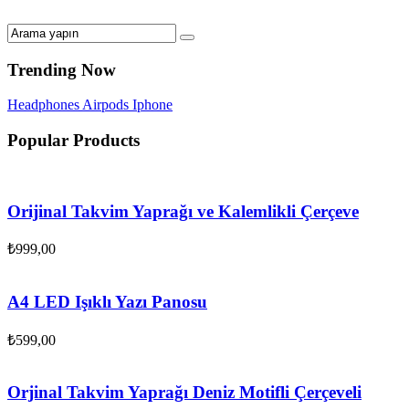
Trending Now
Headphones
Airpods
Iphone
Popular Products
Orijinal Takvim Yaprağı ve Kalemlikli Çerçeve
₺
999,00
A4 LED Işıklı Yazı Panosu
₺
599,00
Orjinal Takvim Yaprağı Deniz Motifli Çerçeveli