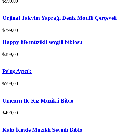
₺
599,00
Orjinal Takvim Yaprağı Deniz Motifli Çerçeveli
₺
799,00
Happy life müzikli sevgili biblosu
₺
399,00
Peluş Ayıcık
₺
599,00
Unıcorn Ile Kız Müzikli Biblo
₺
499,00
Kalp İçinde Müzikli Sevgili Biblo