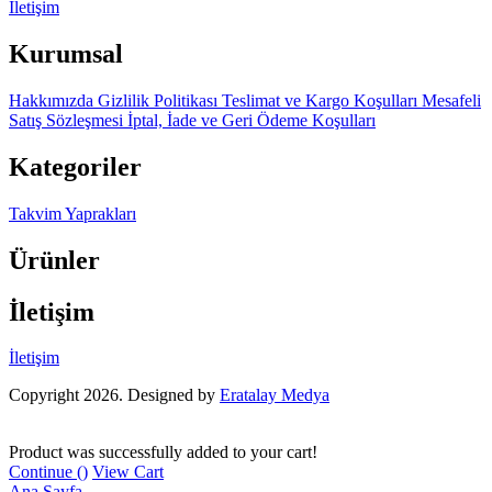
İletişim
Kurumsal
Hakkımızda
Gizlilik Politikası
Teslimat ve Kargo Koşulları
Mesafeli
Satış Sözleşmesi
İptal, İade ve Geri Ödeme Koşulları
Kategoriler
Takvim Yaprakları
Ürünler
İletişim
İletişim
Copyright 2026. Designed by
Eratalay Medya
Product was successfully added to your cart!
Continue (
)
View Cart
Ana Sayfa