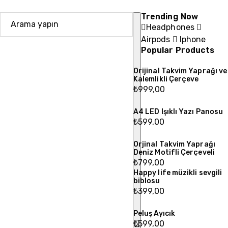
Trending Now
Headphones
Airpods
Iphone
Popular Products
Orijinal Takvim Yaprağı ve
Kalemlikli Çerçeve
₺
999,00
A4 LED Işıklı Yazı Panosu
₺
599,00
Orjinal Takvim Yaprağı
Deniz Motifli Çerçeveli
₺
799,00
Happy life müzikli sevgili
biblosu
₺
399,00
Peluş Ayıcık
₺
599,00