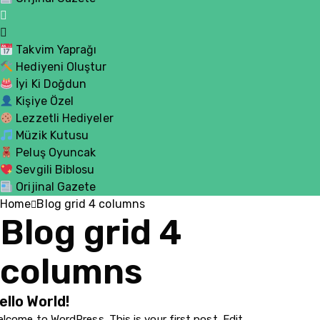
Takvim Yaprağı
Hediyeni Oluştur
İyi Ki Doğdun
Kişiye Özel
Lezzetli Hediyeler
Müzik Kutusu
Peluş Oyuncak
Sevgili Biblosu
Orijinal Gazete
Home
Blog grid 4 columns
Blog grid 4
columns
ello World!
lcome to WordPress. This is your first post. Edit