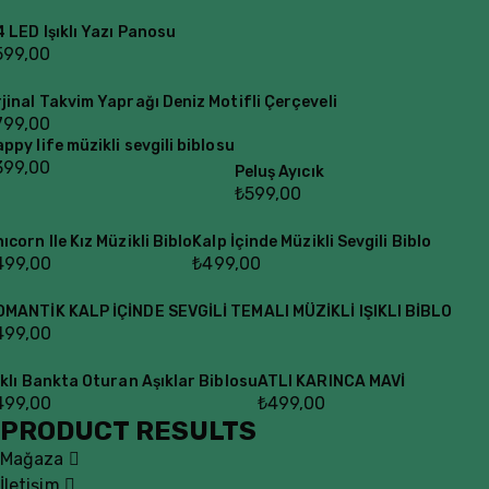
 LED Işıklı Yazı Panosu
599,00
jinal Takvim Yaprağı Deniz Motifli Çerçeveli
799,00
ppy life müzikli sevgili biblosu
399,00
Peluş Ayıcık
₺
599,00
ıcorn Ile Kız Müzikli Biblo
Kalp İçinde Müzikli Sevgili Biblo
499,00
₺
499,00
OMANTİK KALP İÇİNDE SEVGİLİ TEMALI MÜZİKLİ IŞIKLI BİBLO
499,00
ıklı Bankta Oturan Aşıklar Biblosu
ATLI KARINCA MAVİ
499,00
₺
499,00
PRODUCT RESULTS
Mağaza
İletişim