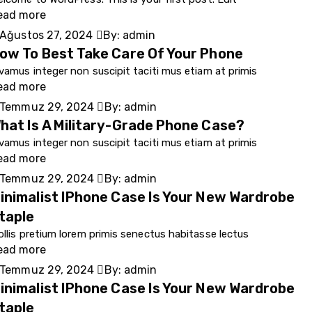
ead more
Ağustos 27, 2024
By:
admin
ow To Best Take Care Of Your Phone
vamus integer non suscipit taciti mus etiam at primis
ead more
Temmuz 29, 2024
By:
admin
hat Is A Military-Grade Phone Case?
vamus integer non suscipit taciti mus etiam at primis
ead more
Temmuz 29, 2024
By:
admin
inimalist IPhone Case Is Your New Wardrobe
taple
llis pretium lorem primis senectus habitasse lectus
ead more
Temmuz 29, 2024
By:
admin
inimalist IPhone Case Is Your New Wardrobe
taple