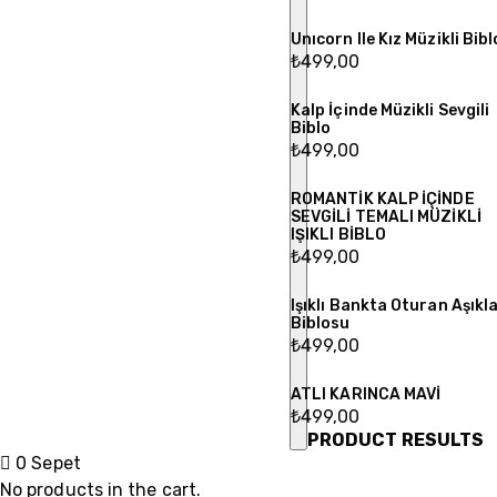
Unıcorn Ile Kız Müzikli Bibl
₺
499,00
Kalp İçinde Müzikli Sevgili
Biblo
₺
499,00
ROMANTİK KALP İÇİNDE
SEVGİLİ TEMALI MÜZİKLİ
IŞIKLI BİBLO
₺
499,00
Işıklı Bankta Oturan Aşıkl
Biblosu
₺
499,00
ATLI KARINCA MAVİ
₺
499,00
PRODUCT RESULTS
0
Sepet
items
No products in the cart.