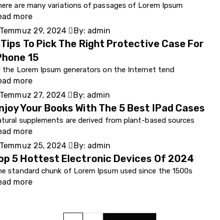
ere are many variations of passages of Lorem Ipsum
ead more
Temmuz 29, 2024
By:
admin
 Tips To Pick The Right Protective Case For
Phone 15
l the Lorem Ipsum generators on the Internet tend
ead more
Temmuz 27, 2024
By:
admin
njoy Your Books With The 5 Best IPad Cases
tural supplements are derived from plant-based sources
ead more
Temmuz 25, 2024
By:
admin
op 5 Hottest Electronic Devices Of 2024
he standard chunk of Lorem Ipsum used since the 1500s
ead more