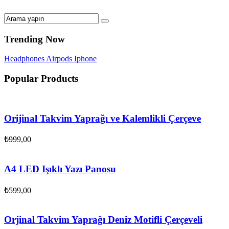
Trending Now
Headphones
Airpods
Iphone
Popular Products
Orijinal Takvim Yaprağı ve Kalemlikli Çerçeve
₺
999,00
A4 LED Işıklı Yazı Panosu
₺
599,00
Orjinal Takvim Yaprağı Deniz Motifli Çerçeveli