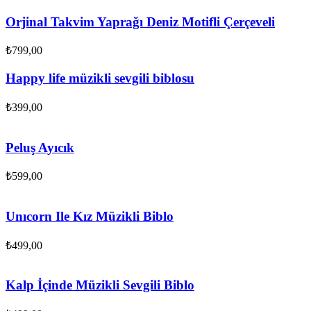
Orjinal Takvim Yaprağı Deniz Motifli Çerçeveli
₺
799,00
Happy life müzikli sevgili biblosu
₺
399,00
Peluş Ayıcık
₺
599,00
Unıcorn Ile Kız Müzikli Biblo
₺
499,00
Kalp İçinde Müzikli Sevgili Biblo