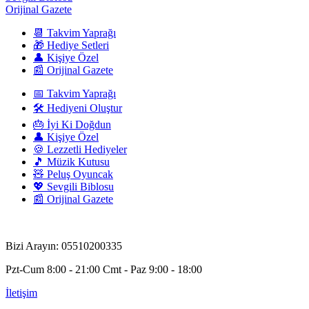
Orijinal Gazete
📆 Takvim Yaprağı
🎁 Hediye Setleri
👤 Kişiye Özel
📰 Orijinal Gazete
📅 Takvim Yaprağı
🛠️ Hediyeni Oluştur
🎂 İyi Ki Doğdun
👤 Kişiye Özel
🍪 Lezzetli Hediyeler
🎵 Müzik Kutusu
🧸 Peluş Oyuncak
💖 Sevgili Biblosu
📰 Orijinal Gazete
Bizi Arayın: 05510200335
Pzt-Cum 8:00 - 21:00 Cmt - Paz 9:00 - 18:00
İletişim