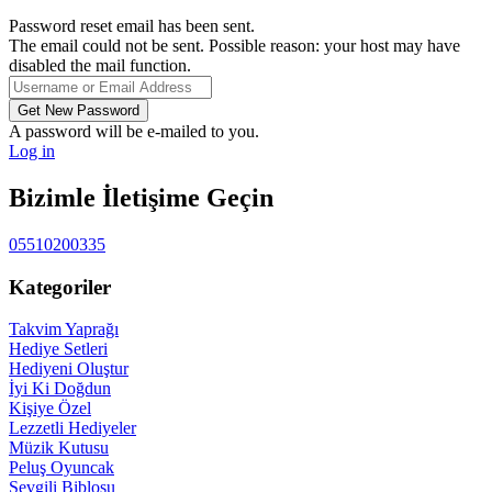
Password reset email has been sent.
The email could not be sent. Possible reason: your host may have
disabled the mail function.
A password will be e-mailed to you.
Log in
Bizimle İletişime Geçin
05510200335
Kategoriler
Takvim Yaprağı
Hediye Setleri
Hediyeni Oluştur
İyi Ki Doğdun
Kişiye Özel
Lezzetli Hediyeler
Müzik Kutusu
Peluş Oyuncak
Sevgili Biblosu