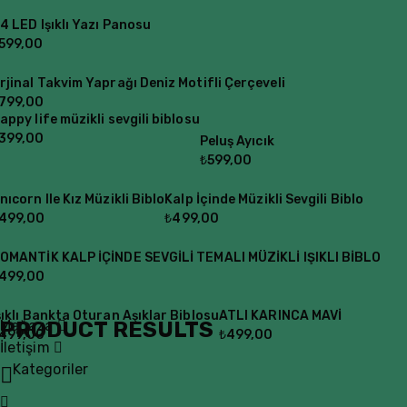
4 LED Işıklı Yazı Panosu
599,00
rjinal Takvim Yaprağı Deniz Motifli Çerçeveli
799,00
appy life müzikli sevgili biblosu
399,00
Peluş Ayıcık
₺
599,00
nıcorn Ile Kız Müzikli Biblo
Kalp İçinde Müzikli Sevgili Biblo
499,00
₺
499,00
OMANTİK KALP İÇİNDE SEVGİLİ TEMALI MÜZİKLİ IŞIKLI BİBLO
499,00
şıklı Bankta Oturan Aşıklar Biblosu
ATLI KARINCA MAVİ
PRODUCT RESULTS
Mağaza
499,00
₺
499,00
İletişim
Kategoriler