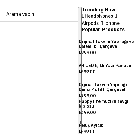
Trending Now
Headphones
Airpods
Iphone
Popular Products
Orijinal Takvim Yaprağı ve
Kalemlikli Çerçeve
₺
999,00
A4 LED Işıklı Yazı Panosu
₺
599,00
Orjinal Takvim Yaprağı
Deniz Motifli Çerçeveli
₺
799,00
Happy life müzikli sevgili
biblosu
₺
399,00
Peluş Ayıcık
₺
599,00