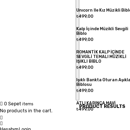
Unıcorn Ile Kız Müzikli Bibl
₺
499,00
Kalp İçinde Müzikli Sevgili
Biblo
₺
499,00
ROMANTİK KALP İÇİNDE
SEVGİLİ TEMALI MÜZİKLİ
IŞIKLI BİBLO
₺
499,00
Işıklı Bankta Oturan Aşıkl
Biblosu
₺
499,00
ATLI KARINCA MAVİ
0
Sepet
items
PRODUCT RESULTS
₺
499,00
No products in the cart.
Hesabım
Login