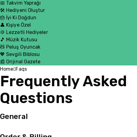
📅 Takvim Yaprağı
🛠️ Hediyeni Oluştur
🎂 İyi Ki Doğdun
👤 Kişiye Özel
🍪 Lezzetli Hediyeler
🎵 Müzik Kutusu
🧸 Peluş Oyuncak
💖 Sevgili Biblosu
📰 Orijinal Gazete
Home
Faqs
Frequently Asked
Questions
General