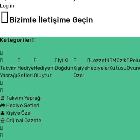
Log in
05510200335
Bizimle İletişime Geçin
Kategoriler
İyi Ki
Lezzetli
Müzik
Pel
Takvim
Hediye
Hediyeni
Doğdun
Kişiye
Hediyeler
Kutusu
Oyun
Yaprağı
Setleri
Oluştur
Özel
📆 Takvim Yaprağı
🎁 Hediye Setleri
👤 Kişiye Özel
📰 Orijinal Gazete