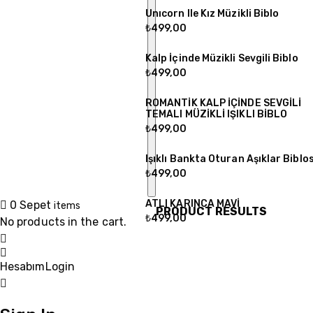
Unıcorn Ile Kız Müzikli Biblo
₺
499,00
Kalp İçinde Müzikli Sevgili Biblo
₺
499,00
ROMANTİK KALP İÇİNDE SEVGİLİ
TEMALI MÜZİKLİ IŞIKLI BİBLO
₺
499,00
Işıklı Bankta Oturan Aşıklar Biblo
₺
499,00
ATLI KARINCA MAVİ
0
Sepet
items
PRODUCT RESULTS
₺
499,00
No products in the cart.
Hesabım
Login