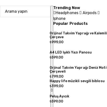
Trending Now
Headphones
Airpods
Iphone
Popular Products
Orijinal Takvim Yaprağı ve Kalemli
Çerçeve
₺
999,00
A4 LED Işıklı Yazı Panosu
₺
599,00
Orjinal Takvim Yaprağı Deniz Motif
Çerçeveli
₺
799,00
Happy life müzikli sevgili biblosu
₺
399,00
Peluş Ayıcık
₺
599,00