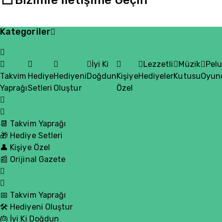
Bizimle İletişime Geçin
Kategoriler
İyi Ki
Lezzetli
Müzik
Pel
Takvim
Hediye
Hediyeni
Doğdun
Kişiye
Hediyeler
Kutusu
Oyun
Yaprağı
Setleri
Oluştur
Özel
📆 Takvim Yaprağı
🎁 Hediye Setleri
👤 Kişiye Özel
📰 Orijinal Gazete
📅 Takvim Yaprağı
🛠️ Hediyeni Oluştur
🎂 İyi Ki Doğdun