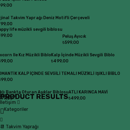
599,00
jinal Takvim Yaprağı Deniz Motifli Çerçeveli
799,00
ppy life müzikli sevgili biblosu
399,00
Peluş Ayıcık
₺
599,00
ıcorn Ile Kız Müzikli Biblo
Kalp İçinde Müzikli Sevgili Biblo
499,00
₺
499,00
OMANTİK KALP İÇİNDE SEVGİLİ TEMALI MÜZİKLİ IŞIKLI BİBLO
499,00
ıklı Bankta Oturan Aşıklar Biblosu
ATLI KARINCA MAVİ
PRODUCT RESULTS
Mağaza
499,00
₺
499,00
İletişim
Kategoriler
📆 Takvim Yaprağı