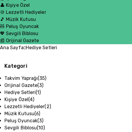
👤 Kişiye Özel
🍪 Lezzetli Hediyeler
🎵 Müzik Kutusu
🧸 Peluş Oyuncak
💖 Sevgili Biblosu
📰 Orijinal Gazete
Ana Sayfa
Hediye Setleri
Kategori
Takvim Yaprağı
(35)
Orijinal Gazete
(3)
Hediye Setleri
(1)
Kişiye Özel
(4)
Lezzetli Hediyeler
(2)
Müzik Kutusu
(6)
Peluş Oyuncak
(3)
Sevgili Biblosu
(10)