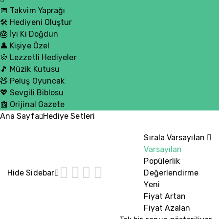
📅 Takvim Yaprağı
🛠️ Hediyeni Oluştur
🎂 İyi Ki Doğdun
👤 Kişiye Özel
🍪 Lezzetli Hediyeler
🎵 Müzik Kutusu
🧸 Peluş Oyuncak
💖 Sevgili Biblosu
📰 Orijinal Gazete
Ana Sayfa
Hediye Setleri
Sırala
Varsayılan
Varsayılan
Popülerlik
Hide Sidebar
Değerlendirme
Yeni
Fiyat Artan
Fiyat Azalan