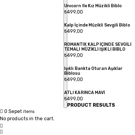
Unıcorn Ile Kız Müzikli Biblo
₺
499,00
Kalp İçinde Müzikli Sevgili Biblo
₺
499,00
ROMANTİK KALP İÇİNDE SEVGİLİ
TEMALI MÜZİKLİ IŞIKLI BİBLO
₺
499,00
Işıklı Bankta Oturan Aşıklar
Biblosu
₺
499,00
ATLI KARINCA MAVİ
₺
499,00
PRODUCT RESULTS
0
Sepet
items
No products in the cart.