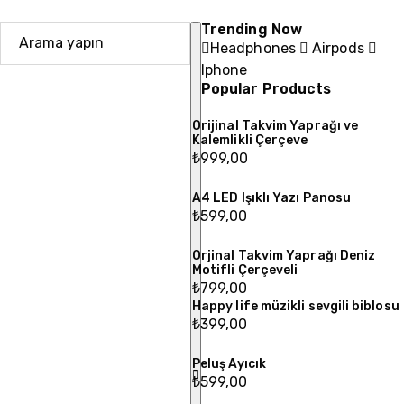
Trending Now
Headphones
Airpods
Iphone
Popular Products
Orijinal Takvim Yaprağı ve
Kalemlikli Çerçeve
₺
999,00
A4 LED Işıklı Yazı Panosu
₺
599,00
Orjinal Takvim Yaprağı Deniz
Motifli Çerçeveli
₺
799,00
Happy life müzikli sevgili biblosu
₺
399,00
Peluş Ayıcık
₺
599,00