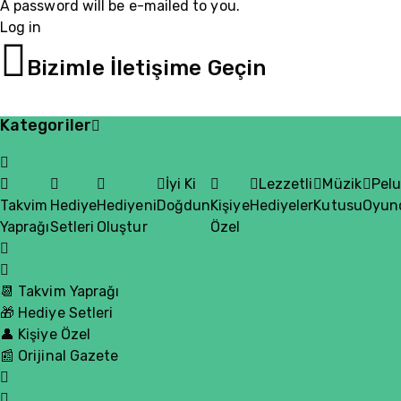
A password will be e-mailed to you.
Log in
05510200335
Bizimle İletişime Geçin
Kategoriler
İyi Ki
Lezzetli
Müzik
Pel
Takvim
Hediye
Hediyeni
Doğdun
Kişiye
Hediyeler
Kutusu
Oyun
Yaprağı
Setleri
Oluştur
Özel
📆 Takvim Yaprağı
🎁 Hediye Setleri
👤 Kişiye Özel
📰 Orijinal Gazete