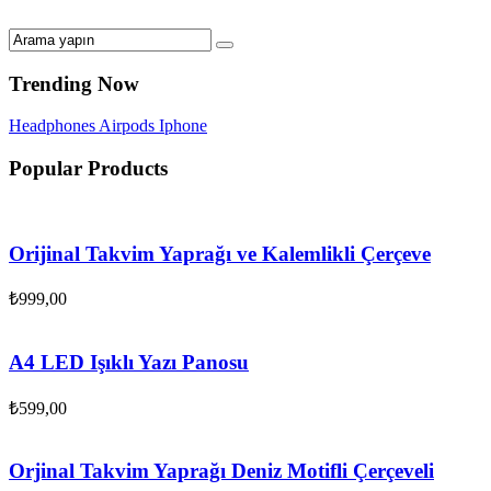
Trending Now
Headphones
Airpods
Iphone
Popular Products
Orijinal Takvim Yaprağı ve Kalemlikli Çerçeve
₺
999,00
A4 LED Işıklı Yazı Panosu
₺
599,00
Orjinal Takvim Yaprağı Deniz Motifli Çerçeveli