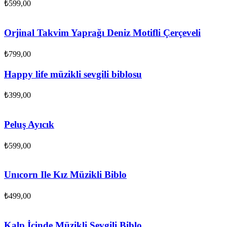
₺
599,00
Orjinal Takvim Yaprağı Deniz Motifli Çerçeveli
₺
799,00
Happy life müzikli sevgili biblosu
₺
399,00
Peluş Ayıcık
₺
599,00
Unıcorn Ile Kız Müzikli Biblo
₺
499,00
Kalp İçinde Müzikli Sevgili Biblo