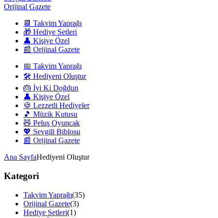
Orijinal Gazete
📆 Takvim Yaprağı
🎁 Hediye Setleri
👤 Kişiye Özel
📰 Orijinal Gazete
📅 Takvim Yaprağı
🛠️ Hediyeni Oluştur
🎂 İyi Ki Doğdun
👤 Kişiye Özel
🍪 Lezzetli Hediyeler
🎵 Müzik Kutusu
🧸 Peluş Oyuncak
💖 Sevgili Biblosu
📰 Orijinal Gazete
Ana Sayfa
Hediyeni Oluştur
Kategori
Takvim Yaprağı
(35)
Orijinal Gazete
(3)
Hediye Setleri
(1)