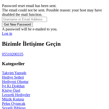
Password reset email has been sent.
The email could not be sent. Possible reason: your host may have
disabled the mail function.
A password will be e-mailed to you.
Log in
Bizimle İletişime Geçin
05510200335
Kategoriler
Takvim Yaprağı
Hediye Setleri
Hediyeni Oluştur
İyi Ki Doğdun
Kişiye Özel
Lezzetli Hediyeler
Müzik Kutusu
Peluş Oyuncak
Sevgili Biblosu