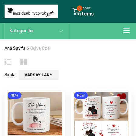
Sepet
0
items
Kategoriler
Ana Sayfa
Kişiye Özel
Sırala
VARSAYILAN
NEW
NEW