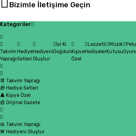
Bizimle İletişime Geçin
Kategoriler
İyi Ki
Lezzetli
Müzik
Pel
Takvim
Hediye
Hediyeni
Doğdun
Kişiye
Hediyeler
Kutusu
Oyun
Yaprağı
Setleri
Oluştur
Özel
📆 Takvim Yaprağı
🎁 Hediye Setleri
👤 Kişiye Özel
📰 Orijinal Gazete
📅 Takvim Yaprağı
🛠️ Hediyeni Oluştur