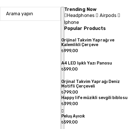
Trending Now
Headphones
Airpods
Iphone
Popular Products
Orijinal Takvim Yaprağı ve
Kalemlikli Çerçeve
₺
999,00
A4 LED Işıklı Yazı Panosu
₺
599,00
Orjinal Takvim Yaprağı Deniz
Motifli Çerçeveli
₺
799,00
Happy life müzikli sevgili biblosu
₺
399,00
Peluş Ayıcık
₺
599,00