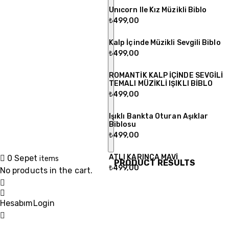
Unıcorn Ile Kız Müzikli Biblo
₺
499,00
Kalp İçinde Müzikli Sevgili Biblo
₺
499,00
ROMANTİK KALP İÇİNDE SEVGİLİ
TEMALI MÜZİKLİ IŞIKLI BİBLO
₺
499,00
Işıklı Bankta Oturan Aşıklar
Biblosu
₺
499,00
ATLI KARINCA MAVİ
0
Sepet
items
PRODUCT RESULTS
₺
499,00
No products in the cart.
Hesabım
Login