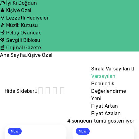
🎂 İyi Ki Doğdun
👤 Kişiye Özel
🍪 Lezzetli Hediyeler
🎵 Müzik Kutusu
🧸 Peluş Oyuncak
💖 Sevgili Biblosu
📰 Orijinal Gazete
Ana Sayfa
Kişiye Özel
Sırala
Varsayılan
Varsayılan
Popülerlik
Hide Sidebar
Değerlendirme
Yeni
Fiyat Artan
Fiyat Azalan
4 sonucun tümü gösteriliyor
NEW
NEW