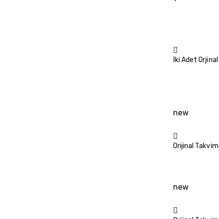
İki Adet Orjin
new
Orijinal Takvi
new