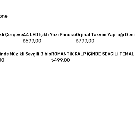
one
kli Çerçeve
A4 LED Işıklı Yazı Panosu
Orjinal Takvim Yaprağı Deni
₺
599,00
₺
799,00
inde Müzikli Sevgili Biblo
ROMANTİK KALP İÇİNDE SEVGİLİ TEMALI 
00
₺
499,00