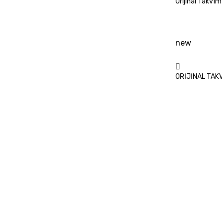
Orijinal Takvi
new
ORİJİNAL TAKV