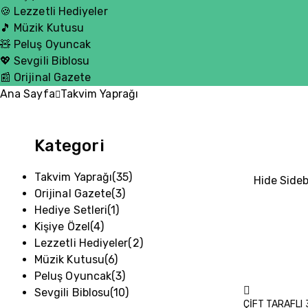
🍪 Lezzetli Hediyeler
🎵 Müzik Kutusu
🧸 Peluş Oyuncak
💖 Sevgili Biblosu
📰 Orijinal Gazete
Ana Sayfa
Takvim Yaprağı
Kategori
Takvim Yaprağı
(35)
Hide Side
Orijinal Gazete
(3)
Hediye Setleri
(1)
Kişiye Özel
(4)
Lezzetli Hediyeler
(2)
Müzik Kutusu
(6)
Peluş Oyuncak
(3)
Sevgili Biblosu
(10)
ÇİFT TARAFLI