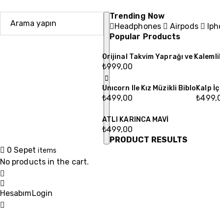
Trending Now
Headphones
Airpods
Iph
Popular Products
Orijinal Takvim Yaprağı ve Kalemli
₺
999,00
Unıcorn Ile Kız Müzikli Biblo
Kalp İç
₺
499,00
₺
499,
ATLI KARINCA MAVİ
₺
499,00
PRODUCT RESULTS
0
Sepet
items
No products in the cart.
Hesabım
Login