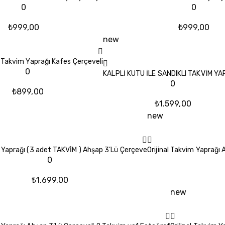
0
0
₺
999,00
₺
999,00
new
al Takvim Yaprağı Kafes Çerçeveli
0
KALPLİ KUTU İLE SANDIKLI TAKVİM YA
0
₺
899,00
₺
1.599,00
new
m Yaprağı (3 adet TAKVİM ) Ahşap 3’Lü Çerçeve
Orijinal Takvim Yaprağı
0
₺
1.699,00
new