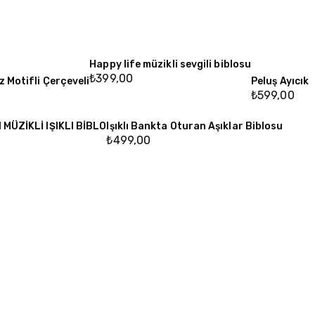
Happy life müzikli sevgili biblosu
₺
399,00
z Motifli Çerçeveli
Peluş Ayıcık
₺
599,00
MÜZİKLİ IŞIKLI BİBLO
Işıklı Bankta Oturan Aşıklar Biblosu
₺
499,00