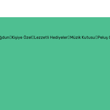
oğdun
Kişiye Özel
Lezzetli Hediyeler
Müzik Kutusu
Peluş