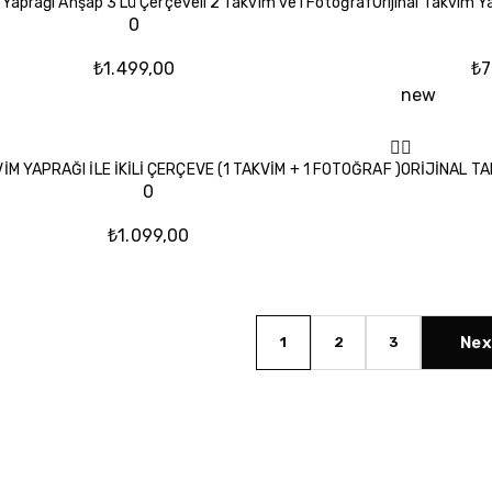
m Yaprağı Ahşap 3’Lü Çerçeveli 2 Takvim ve1 Fotoğraf
Orijinal Takvim Y
0
₺
1.499,00
₺
7
new
İM YAPRAĞI İLE İKİLİ ÇERÇEVE (1 TAKVİM + 1 FOTOĞRAF )
ORİJİNAL TAK
0
₺
1.099,00
Nex
1
2
3