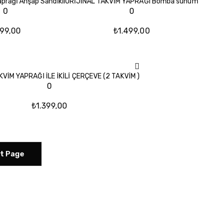
aprağı Ahşap Sandıklı
ORİJİNAL TAKVİM YAPRAĞI Bomba sunum
0
0
99,00
₺
1.499,00
VİM YAPRAĞI İLE İKİLİ ÇERÇEVE (2 TAKVİM )
0
₺
1.399,00
t Page