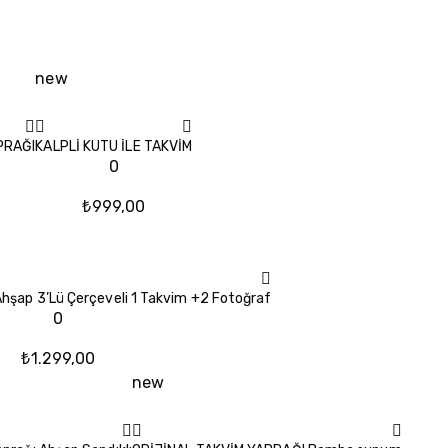
new
PRAĞI
KALPLİ KUTU İLE TAKVİM
0
₺
999,00
 Ahşap 3’Lü Çerçeveli 1 Takvim +2 Fotoğraf
0
₺
1.299,00
new