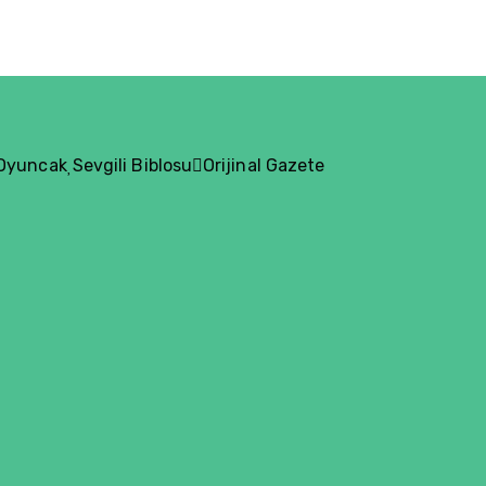
 Oyuncak
Sevgili Biblosu
Orijinal Gazete