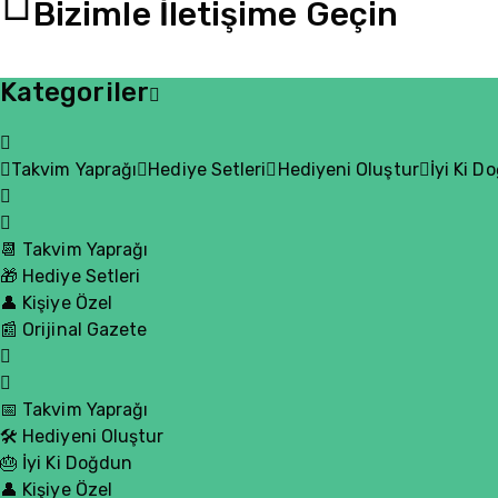
Bizimle İletişime Geçin
Kategoriler
Takvim Yaprağı
Hediye Setleri
Hediyeni Oluştur
İyi Ki D
📆 Takvim Yaprağı
🎁 Hediye Setleri
👤 Kişiye Özel
📰 Orijinal Gazete
📅 Takvim Yaprağı
🛠️ Hediyeni Oluştur
🎂 İyi Ki Doğdun
👤 Kişiye Özel