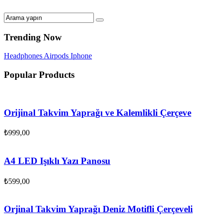
Trending Now
Headphones
Airpods
Iphone
Popular Products
Orijinal Takvim Yaprağı ve Kalemlikli Çerçeve
₺
999,00
A4 LED Işıklı Yazı Panosu
₺
599,00
Orjinal Takvim Yaprağı Deniz Motifli Çerçeveli