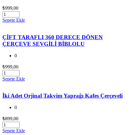
₺
999,00
Sepete Ekle
ÇİFT TARAFLI 360 DERECE DÖNEN
ÇERÇEVE SEVGİLİ BİBLOLU
0
₺
999,00
Sepete Ekle
İki Adet Orjinal Takvim Yaprağı Kafes Çerçeveli
0
₺
899,00
Sepete Ekle