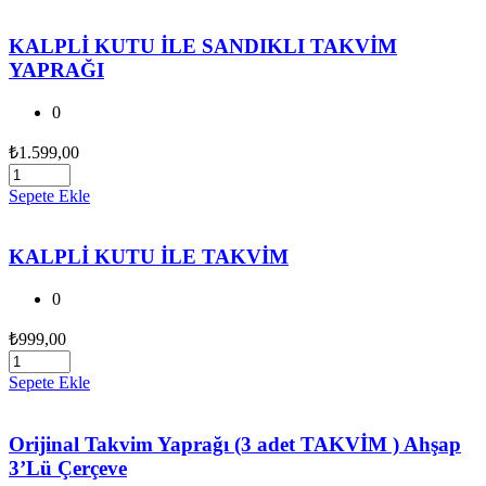
KALPLİ KUTU İLE SANDIKLI TAKVİM
YAPRAĞI
0
₺
1.599,00
Sepete Ekle
KALPLİ KUTU İLE TAKVİM
0
₺
999,00
Sepete Ekle
Orijinal Takvim Yaprağı (3 adet TAKVİM ) Ahşap
3’Lü Çerçeve