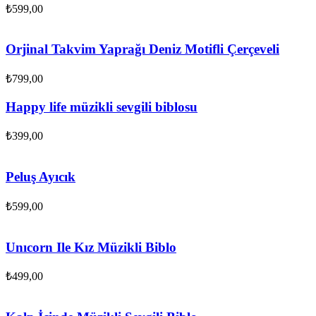
₺
599,00
Orjinal Takvim Yaprağı Deniz Motifli Çerçeveli
₺
799,00
Happy life müzikli sevgili biblosu
₺
399,00
Peluş Ayıcık
₺
599,00
Unıcorn Ile Kız Müzikli Biblo
₺
499,00