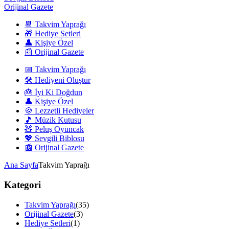
Orijinal Gazete
📆 Takvim Yaprağı
🎁 Hediye Setleri
👤 Kişiye Özel
📰 Orijinal Gazete
📅 Takvim Yaprağı
🛠️ Hediyeni Oluştur
🎂 İyi Ki Doğdun
👤 Kişiye Özel
🍪 Lezzetli Hediyeler
🎵 Müzik Kutusu
🧸 Peluş Oyuncak
💖 Sevgili Biblosu
📰 Orijinal Gazete
Ana Sayfa
Takvim Yaprağı
Kategori
Takvim Yaprağı
(35)
Orijinal Gazete
(3)
Hediye Setleri
(1)