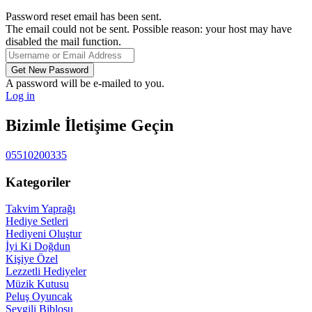
Password reset email has been sent.
The email could not be sent. Possible reason: your host may have
disabled the mail function.
A password will be e-mailed to you.
Log in
Bizimle İletişime Geçin
05510200335
Kategoriler
Takvim Yaprağı
Hediye Setleri
Hediyeni Oluştur
İyi Ki Doğdun
Kişiye Özel
Lezzetli Hediyeler
Müzik Kutusu
Peluş Oyuncak
Sevgili Biblosu