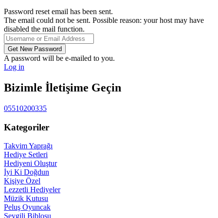
Password reset email has been sent.
The email could not be sent. Possible reason: your host may have
disabled the mail function.
A password will be e-mailed to you.
Log in
Bizimle İletişime Geçin
05510200335
Kategoriler
Takvim Yaprağı
Hediye Setleri
Hediyeni Oluştur
İyi Ki Doğdun
Kişiye Özel
Lezzetli Hediyeler
Müzik Kutusu
Peluş Oyuncak
Sevgili Biblosu