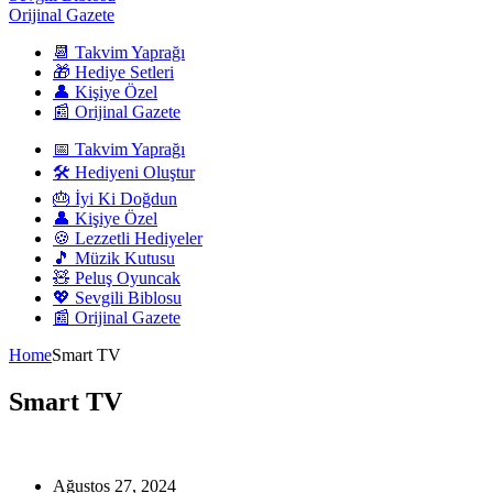
Orijinal Gazete
📆 Takvim Yaprağı
🎁 Hediye Setleri
👤 Kişiye Özel
📰 Orijinal Gazete
📅 Takvim Yaprağı
🛠️ Hediyeni Oluştur
🎂 İyi Ki Doğdun
👤 Kişiye Özel
🍪 Lezzetli Hediyeler
🎵 Müzik Kutusu
🧸 Peluş Oyuncak
💖 Sevgili Biblosu
📰 Orijinal Gazete
Home
Smart TV
Smart TV
Ağustos 27, 2024