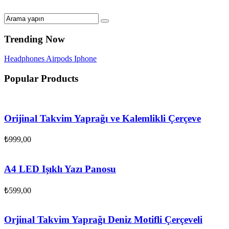
Trending Now
Headphones
Airpods
Iphone
Popular Products
Orijinal Takvim Yaprağı ve Kalemlikli Çerçeve
₺
999,00
A4 LED Işıklı Yazı Panosu
₺
599,00
Orjinal Takvim Yaprağı Deniz Motifli Çerçeveli