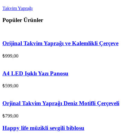
Takvim Yaprağı
Popüler Ürünler
Orijinal Takvim Yaprağı ve Kalemlikli Çerçeve
₺
999,00
A4 LED Işıklı Yazı Panosu
₺
599,00
Orjinal Takvim Yaprağı Deniz Motifli Çerçeveli
₺
799,00
Happy life müzikli sevgili biblosu