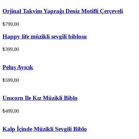
Orjinal Takvim Yaprağı Deniz Motifli Çerçeveli
₺
799,00
Happy life müzikli sevgili biblosu
₺
399,00
Peluş Ayıcık
₺
599,00
Unıcorn Ile Kız Müzikli Biblo
₺
499,00
Kalp İçinde Müzikli Sevgili Biblo