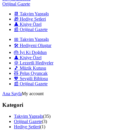
Orijinal Gazete
📆 Takvim Yaprağı
🎁 Hediye Setleri
👤 Kişiye Özel
📰 Orijinal Gazete
📅 Takvim Yaprağı
🛠️ Hediyeni Oluştur
🎂 İyi Ki Doğdun
👤 Kişiye Özel
🍪 Lezzetli Hediyeler
🎵 Müzik Kutusu
🧸 Peluş Oyuncak
💖 Sevgili Biblosu
📰 Orijinal Gazete
Ana Sayfa
My account
Kategori
Takvim Yaprağı
(35)
Orijinal Gazete
(3)
Hediye Setleri
(1)