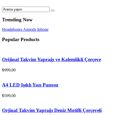
Trending Now
Headphones
Airpods
Iphone
Popular Products
Orijinal Takvim Yaprağı ve Kalemlikli Çerçeve
₺
999,00
A4 LED Işıklı Yazı Panosu
₺
599,00
Orjinal Takvim Yaprağı Deniz Motifli Çerçeveli