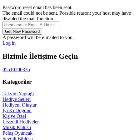
Password reset email has been sent.
The email could not be sent. Possible reason: your host may have
disabled the mail function.
A password will be e-mailed to you.
Log in
Bizimle İletişime Geçin
05510200335
Kategoriler
Takvim Yaprağı
Hediye Setleri
Hediyeni Oluştur
İyi Ki Doğdun
Kişiye Özel
Lezzetli Hediyeler
Müzik Kutusu
Peluş Oyuncak
Sevgili Biblosu