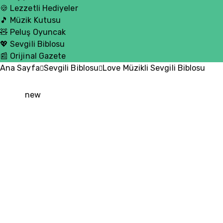
🍪 Lezzetli Hediyeler
🎵 Müzik Kutusu
🧸 Peluş Oyuncak
💖 Sevgili Biblosu
📰 Orijinal Gazete
Ana Sayfa
Sevgili Biblosu
Love Müzikli Sevgili Biblosu
new