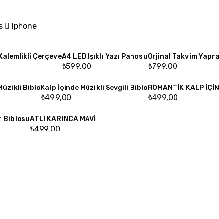
ds
Iphone
Kalemlikli Çerçeve
A4 LED Işıklı Yazı Panosu
Orjinal Takvim Yapra
₺
599,00
₺
799,00
Müzikli Biblo
Kalp İçinde Müzikli Sevgili Biblo
ROMANTİK KALP İÇİND
₺
499,00
₺
499,00
r Biblosu
ATLI KARINCA MAVİ
₺
499,00