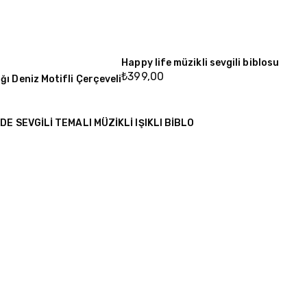
Happy life müzikli sevgili biblosu
₺
399,00
ğı Deniz Motifli Çerçeveli
E SEVGİLİ TEMALI MÜZİKLİ IŞIKLI BİBLO