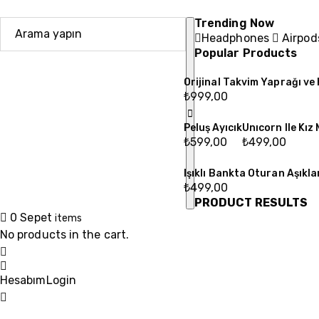
Trending Now
Headphones
Airpo
Popular Products
Orijinal Takvim Yaprağı ve 
₺
999,00
Peluş Ayıcık
Unıcorn Ile Kız 
₺
599,00
₺
499,00
Işıklı Bankta Oturan Aşıkla
₺
499,00
PRODUCT RESULTS
0
Sepet
items
No products in the cart.
Hesabım
Login