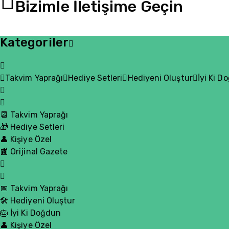
Bizimle İletişime Geçin
Kategoriler
Takvim Yaprağı
Hediye Setleri
Hediyeni Oluştur
İyi Ki D
📆 Takvim Yaprağı
🎁 Hediye Setleri
👤 Kişiye Özel
📰 Orijinal Gazete
📅 Takvim Yaprağı
🛠️ Hediyeni Oluştur
🎂 İyi Ki Doğdun
👤 Kişiye Özel