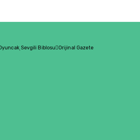
 Oyuncak
Sevgili Biblosu
Orijinal Gazete