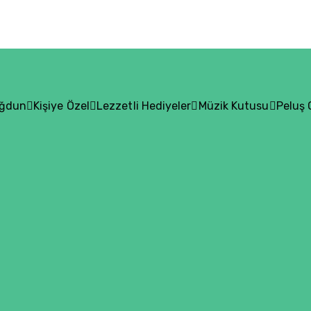
oğdun
Kişiye Özel
Lezzetli Hediyeler
Müzik Kutusu
Peluş