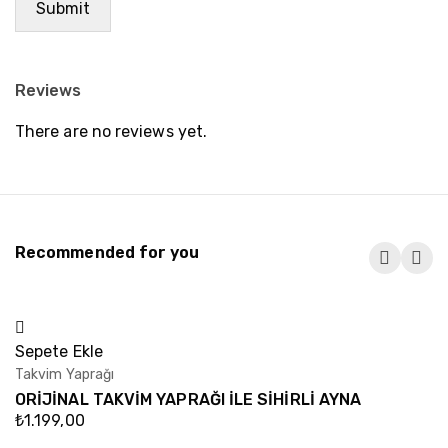
Reviews
There are no reviews yet.
Recommended for you
Sepete Ekle
S
Takvim Yaprağı
Ta
ORİJİNAL TAKVİM YAPRAĞI İLE SİHİRLİ AYNA
O
T
₺
1.199,00
₺