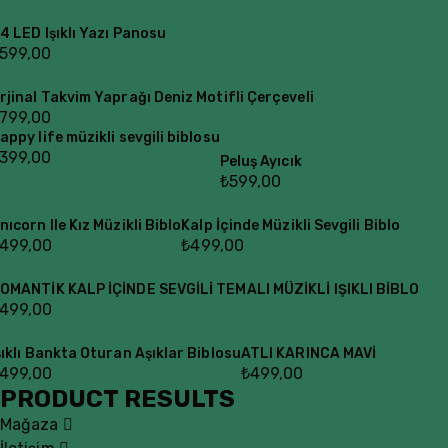
4 LED Işıklı Yazı Panosu
599,00
rjinal Takvim Yaprağı Deniz Motifli Çerçeveli
799,00
appy life müzikli sevgili biblosu
399,00
Peluş Ayıcık
₺
599,00
nıcorn Ile Kız Müzikli Biblo
Kalp İçinde Müzikli Sevgili Biblo
499,00
₺
499,00
OMANTİK KALP İÇİNDE SEVGİLİ TEMALI MÜZİKLİ IŞIKLI BİBLO
499,00
şıklı Bankta Oturan Aşıklar Biblosu
ATLI KARINCA MAVİ
499,00
₺
499,00
PRODUCT RESULTS
Mağaza