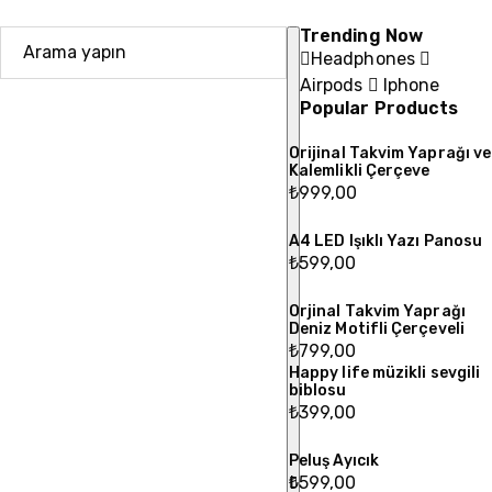
Trending Now
Headphones
Airpods
Iphone
Popular Products
Orijinal Takvim Yaprağı ve
Kalemlikli Çerçeve
₺
999,00
A4 LED Işıklı Yazı Panosu
₺
599,00
Orjinal Takvim Yaprağı
Deniz Motifli Çerçeveli
₺
799,00
Happy life müzikli sevgili
biblosu
₺
399,00
Peluş Ayıcık
₺
599,00