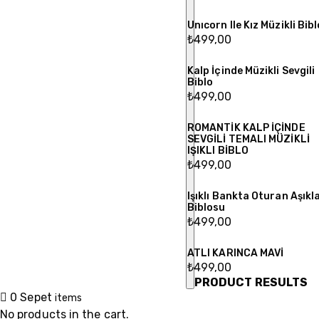
Unıcorn Ile Kız Müzikli Bibl
₺
499,00
Kalp İçinde Müzikli Sevgili
Biblo
₺
499,00
ROMANTİK KALP İÇİNDE
SEVGİLİ TEMALI MÜZİKLİ
IŞIKLI BİBLO
₺
499,00
Işıklı Bankta Oturan Aşıkl
Biblosu
₺
499,00
ATLI KARINCA MAVİ
₺
499,00
PRODUCT RESULTS
0
Sepet
items
No products in the cart.