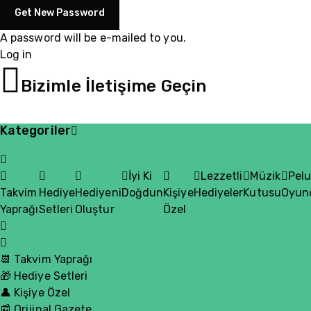
A password will be e-mailed to you.
Log in
05510200335
Bizimle İletişime Geçin
Kategoriler
İyi Ki
Lezzetli
Müzik
Pel
Takvim
Hediye
Hediyeni
Doğdun
Kişiye
Hediyeler
Kutusu
Oyun
Yaprağı
Setleri
Oluştur
Özel
📆 Takvim Yaprağı
🎁 Hediye Setleri
👤 Kişiye Özel
📰 Orijinal Gazete