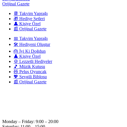
Orijinal Gazete
📆 Takvim Yaprağı
🎁 Hediye Setleri
👤 Kişiye Özel
📰 Orijinal Gazete
📅 Takvim Yaprağı
🛠️ Hediyeni Oluştur
🎂 İyi Ki Doğdun
👤 Kişiye Özel
🍪 Lezzetli Hediyeler
🎵 Müzik Kutusu
🧸 Peluş Oyuncak
💖 Sevgili Biblosu
📰 Orijinal Gazete
Monday – Friday: 9:00 – 20:00
Saturday: 11:00 – 15:00