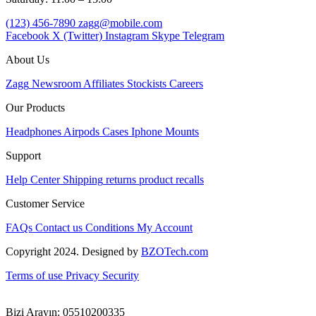
(123) 456-7890
zagg@mobile.com
Facebook
X (Twitter)
Instagram
Skype
Telegram
About Us
Zagg
Newsroom
Affiliates
Stockists
Careers
Our Products
Headphones
Airpods
Cases
Iphone
Mounts
Support
Help Center
Shipping
returns
product recalls
Customer Service
FAQs
Contact us
Conditions
My Account
Copyright 2024. Designed by
BZOTech.com
Terms of use
Privacy
Security
Bizi Arayın: 05510200335