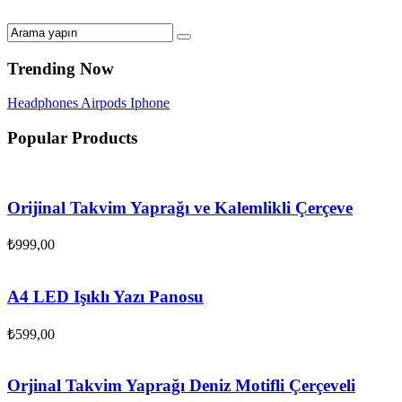
Trending Now
Headphones
Airpods
Iphone
Popular Products
Orijinal Takvim Yaprağı ve Kalemlikli Çerçeve
₺
999,00
A4 LED Işıklı Yazı Panosu
₺
599,00
Orjinal Takvim Yaprağı Deniz Motifli Çerçeveli