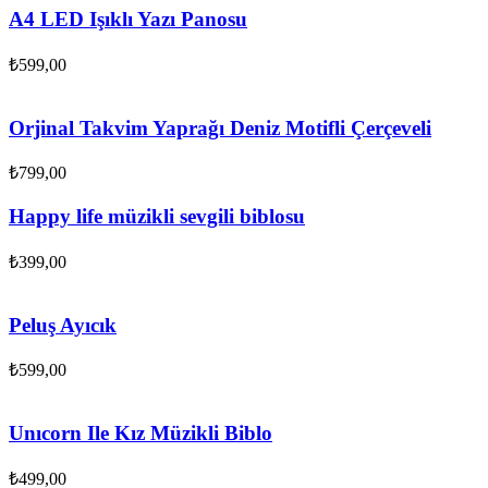
A4 LED Işıklı Yazı Panosu
₺
599,00
Orjinal Takvim Yaprağı Deniz Motifli Çerçeveli
₺
799,00
Happy life müzikli sevgili biblosu
₺
399,00
Peluş Ayıcık
₺
599,00
Unıcorn Ile Kız Müzikli Biblo
₺
499,00