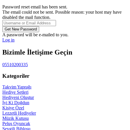
Password reset email has been sent.
The email could not be sent. Possible reason: your host may have
disabled the mail function.
A password will be e-mailed to you.
Log in
Bizimle İletişime Geçin
05510200335
Kategoriler
Takvim Yaprağı
Hediye Setleri
Hediyeni Oluştur
İyi Ki Doğdun
Kişiye Özel
Lezzetli Hediyeler
Müzik Kutusu
Peluş Oyuncak
Sevgili Biblosu