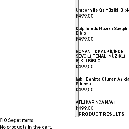
Unıcorn Ile Kız Müzikli Bibl
₺
499,00
Kalp İçinde Müzikli Sevgili
Biblo
₺
499,00
ROMANTİK KALP İÇİNDE
SEVGİLİ TEMALI MÜZİKLİ
IŞIKLI BİBLO
₺
499,00
Işıklı Bankta Oturan Aşıkl
Biblosu
₺
499,00
ATLI KARINCA MAVİ
₺
499,00
PRODUCT RESULTS
0
Sepet
items
No products in the cart.