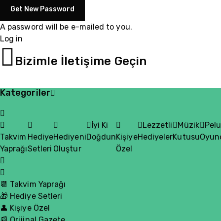
A password will be e-mailed to you.
Log in
05510200335
Bizimle İletişime Geçin
Kategoriler
İyi Ki
Lezzetli
Müzik
Pel
Takvim
Hediye
Hediyeni
Doğdun
Kişiye
Hediyeler
Kutusu
Oyun
Yaprağı
Setleri
Oluştur
Özel
📆 Takvim Yaprağı
🎁 Hediye Setleri
👤 Kişiye Özel
📰 Orijinal Gazete