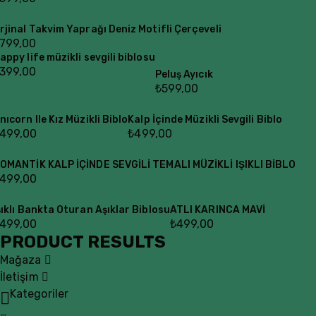
rjinal Takvim Yaprağı Deniz Motifli Çerçeveli
799,00
appy life müzikli sevgili biblosu
399,00
Peluş Ayıcık
₺
599,00
nıcorn Ile Kız Müzikli Biblo
Kalp İçinde Müzikli Sevgili Biblo
499,00
₺
499,00
OMANTİK KALP İÇİNDE SEVGİLİ TEMALI MÜZİKLİ IŞIKLI BİBLO
499,00
şıklı Bankta Oturan Aşıklar Biblosu
ATLI KARINCA MAVİ
499,00
₺
499,00
PRODUCT RESULTS
Mağaza
İletişim
Kategoriler