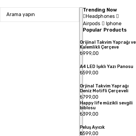
Trending Now
Headphones
Airpods
Iphone
Popular Products
Orijinal Takvim Yaprağı ve
Kalemlikli Çerçeve
₺
999,00
A4 LED Işıklı Yazı Panosu
₺
599,00
Orjinal Takvim Yaprağı
Deniz Motifli Çerçeveli
₺
799,00
Happy life müzikli sevgili
biblosu
₺
399,00
Peluş Ayıcık
₺
599,00