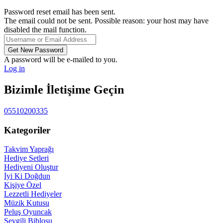
Password reset email has been sent.
The email could not be sent. Possible reason: your host may have
disabled the mail function.
A password will be e-mailed to you.
Log in
Bizimle İletişime Geçin
05510200335
Kategoriler
Takvim Yaprağı
Hediye Setleri
Hediyeni Oluştur
İyi Ki Doğdun
Kişiye Özel
Lezzetli Hediyeler
Müzik Kutusu
Peluş Oyuncak
Sevgili Biblosu