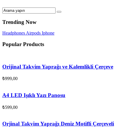
Trending Now
Headphones
Airpods
Iphone
Popular Products
Orijinal Takvim Yaprağı ve Kalemlikli Çerçeve
₺
999,00
A4 LED Işıklı Yazı Panosu
₺
599,00
Orjinal Takvim Yaprağı Deniz Motifli Çerçeveli