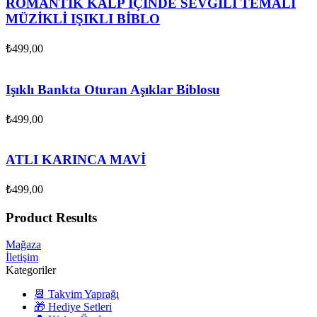
ROMANTİK KALP İÇİNDE SEVGİLİ TEMALI
MÜZİKLİ IŞIKLI BİBLO
₺
499,00
Işıklı Bankta Oturan Aşıklar Biblosu
₺
499,00
ATLI KARINCA MAVİ
₺
499,00
Product Results
Mağaza
İletişim
Kategoriler
📆 Takvim Yaprağı
🎁 Hediye Setleri