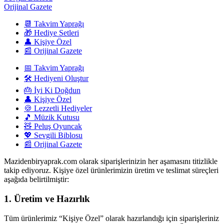
Orijinal Gazete
📆 Takvim Yaprağı
🎁 Hediye Setleri
👤 Kişiye Özel
📰 Orijinal Gazete
📅 Takvim Yaprağı
🛠️ Hediyeni Oluştur
🎂 İyi Ki Doğdun
👤 Kişiye Özel
🍪 Lezzetli Hediyeler
🎵 Müzik Kutusu
🧸 Peluş Oyuncak
💖 Sevgili Biblosu
📰 Orijinal Gazete
Mazidenbiryaprak.com olarak siparişlerinizin her aşamasını titizlikle
takip ediyoruz. Kişiye özel ürünlerimizin üretim ve teslimat süreçleri
aşağıda belirtilmiştir:
1. Üretim ve Hazırlık
Tüm ürünlerimiz “Kişiye Özel” olarak hazırlandığı için siparişleriniz