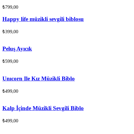
₺
799,00
Happy life müzikli sevgili biblosu
₺
399,00
Peluş Ayıcık
₺
599,00
Unıcorn Ile Kız Müzikli Biblo
₺
499,00
Kalp İçinde Müzikli Sevgili Biblo
₺
499,00