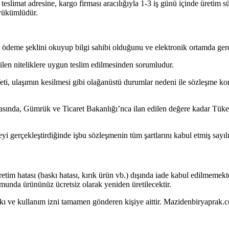
 teslimat adresine, kargo firması aracılığıyla 1-3 iş günü içinde üretim s
 yükümlüdür.
ı ve ödeme şeklini okuyup bilgi sahibi olduğunu ve elektronik ortamda gere
tilen niteliklere uygun teslim edilmesinden sorumludur.
eti, ulaşımın kesilmesi gibi olağanüstü durumlar nedeni ile sözleşme k
ında, Gümrük ve Ticaret Bakanlığı’nca ilan edilen değere kadar Tüketic
yi gerçekleştirdiğinde işbu sözleşmenin tüm şartlarını kabul etmiş sayılı
retim hatası (baskı hatası, kırık ürün vb.) dışında iade kabul edilmemekt
umunda ürününüz ücretsiz olarak yeniden üretilecektir.
akkı ve kullanım izni tamamen gönderen kişiye aittir. Mazidenbiryaprak.