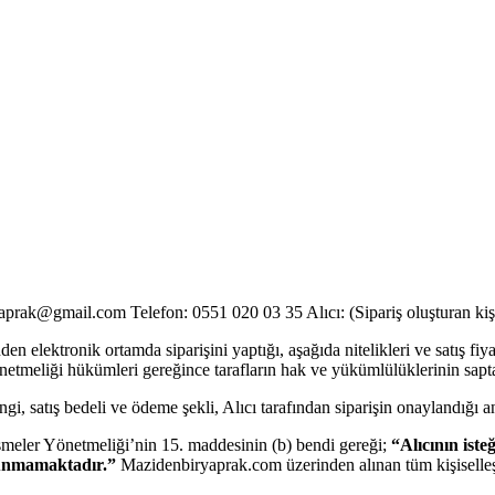
prak@gmail.com Telefon: 0551 020 03 35 Alıcı: (Sipariş oluşturan kiş
 elektronik ortamda siparişini yaptığı, aşağıda nitelikleri ve satış fiyatı 
meliği hükümleri gereğince tarafların hak ve yükümlülüklerinin sapt
engi, satış bedeli ve ödeme şekli, Alıcı tarafından siparişin onaylandığı 
şmeler Yönetmeliği’nin 15. maddesinin (b) bendi gereği;
“Alıcının iste
ulunmamaktadır.”
Mazidenbiryaprak.com üzerinden alınan tüm kişiselleş