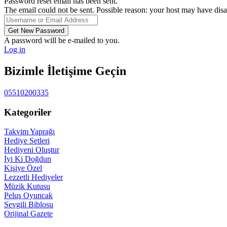
Password reset email has been sent.
The email could not be sent. Possible reason: your host may have disa
A password will be e-mailed to you.
Log in
Bizimle İletişime Geçin
05510200335
Kategoriler
Takvim Yaprağı
Hediye Setleri
Hediyeni Oluştur
İyi Ki Doğdun
Kişiye Özel
Lezzetli Hediyeler
Müzik Kutusu
Peluş Oyuncak
Sevgili Biblosu
Orijinal Gazete