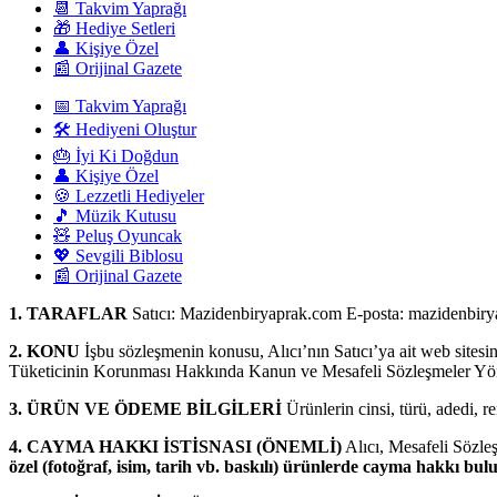
📆 Takvim Yaprağı
🎁 Hediye Setleri
👤 Kişiye Özel
📰 Orijinal Gazete
📅 Takvim Yaprağı
🛠️ Hediyeni Oluştur
🎂 İyi Ki Doğdun
👤 Kişiye Özel
🍪 Lezzetli Hediyeler
🎵 Müzik Kutusu
🧸 Peluş Oyuncak
💖 Sevgili Biblosu
📰 Orijinal Gazete
1. TARAFLAR
Satıcı: Mazidenbiryaprak.com E-posta: mazidenbirya
2. KONU
İşbu sözleşmenin konusu, Alıcı’nın Satıcı’ya ait web sitesinden
Tüketicinin Korunması Hakkında Kanun ve Mesafeli Sözleşmeler Yönet
3. ÜRÜN VE ÖDEME BİLGİLERİ
Ürünlerin cinsi, türü, adedi, r
4. CAYMA HAKKI İSTİSNASI (ÖNEMLİ)
Alıcı, Mesafeli Sözle
özel (fotoğraf, isim, tarih vb. baskılı) ürünlerde cayma hakkı b