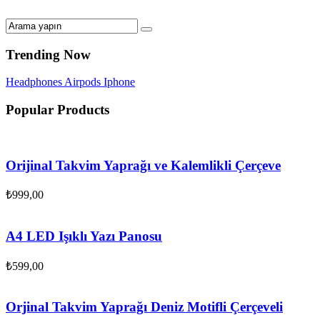
Trending Now
Headphones
Airpods
Iphone
Popular Products
Orijinal Takvim Yaprağı ve Kalemlikli Çerçeve
₺
999,00
A4 LED Işıklı Yazı Panosu
₺
599,00
Orjinal Takvim Yaprağı Deniz Motifli Çerçeveli