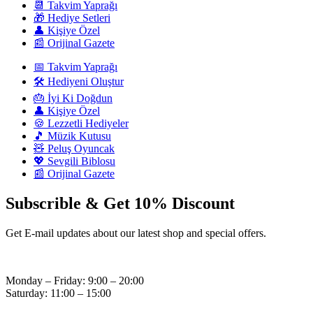
📆 Takvim Yaprağı
🎁 Hediye Setleri
👤 Kişiye Özel
📰 Orijinal Gazete
📅 Takvim Yaprağı
🛠️ Hediyeni Oluştur
🎂 İyi Ki Doğdun
👤 Kişiye Özel
🍪 Lezzetli Hediyeler
🎵 Müzik Kutusu
🧸 Peluş Oyuncak
💖 Sevgili Biblosu
📰 Orijinal Gazete
Subscrible & Get 10% Discount
Get E-mail updates about our latest shop and special offers.
Monday – Friday: 9:00 – 20:00
Saturday: 11:00 – 15:00