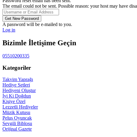
Password reset email has been sent.
The email could not be sent. Possible reason: your host may have disa
A password will be e-mailed to you.
Log in
Bizimle İletişime Geçin
05510200335
Kategoriler
Takvim Yaprağı
Hediye Setleri
Hediyeni Oluştur
İyi Ki Doğdun
Kişiye Özel
Lezzetli Hediyeler
Müzik Kutusu
Peluş Oyuncak
Sevgili Biblosu
Orijinal Gazete