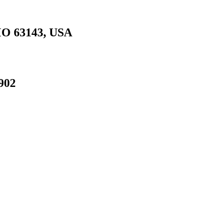
 MO 63143, USA
902