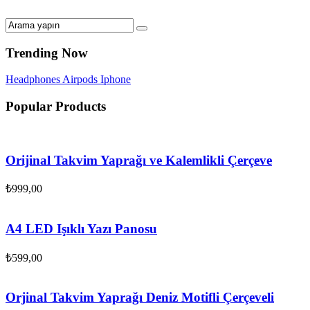
Trending Now
Headphones
Airpods
Iphone
Popular Products
Orijinal Takvim Yaprağı ve Kalemlikli Çerçeve
₺
999,00
A4 LED Işıklı Yazı Panosu
₺
599,00
Orjinal Takvim Yaprağı Deniz Motifli Çerçeveli