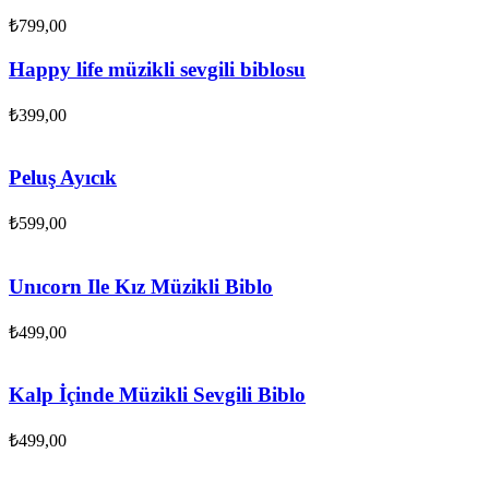
₺
799,00
Happy life müzikli sevgili biblosu
₺
399,00
Peluş Ayıcık
₺
599,00
Unıcorn Ile Kız Müzikli Biblo
₺
499,00
Kalp İçinde Müzikli Sevgili Biblo
₺
499,00