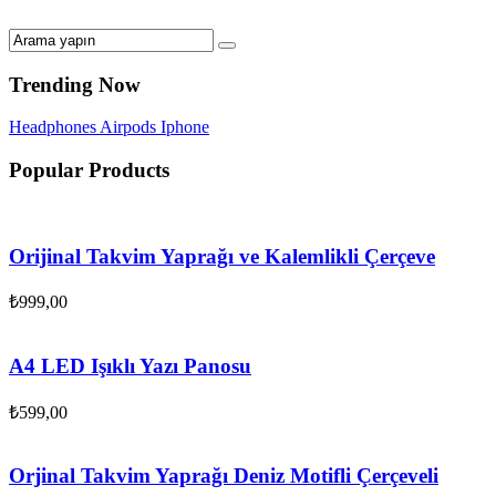
Trending Now
Headphones
Airpods
Iphone
Popular Products
Orijinal Takvim Yaprağı ve Kalemlikli Çerçeve
₺
999,00
A4 LED Işıklı Yazı Panosu
₺
599,00
Orjinal Takvim Yaprağı Deniz Motifli Çerçeveli