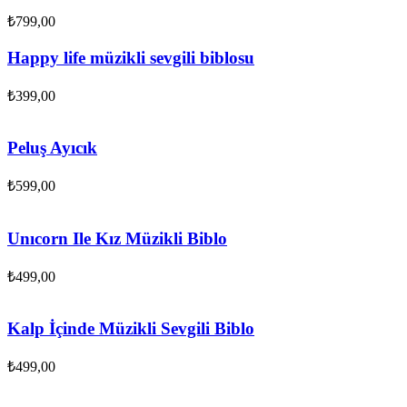
₺
799,00
Happy life müzikli sevgili biblosu
₺
399,00
Peluş Ayıcık
₺
599,00
Unıcorn Ile Kız Müzikli Biblo
₺
499,00
Kalp İçinde Müzikli Sevgili Biblo
₺
499,00