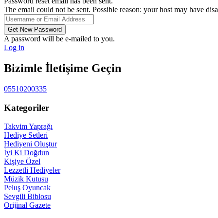
Password reset email has been sent.
The email could not be sent. Possible reason: your host may have disa
A password will be e-mailed to you.
Log in
Bizimle İletişime Geçin
05510200335
Kategoriler
Takvim Yaprağı
Hediye Setleri
Hediyeni Oluştur
İyi Ki Doğdun
Kişiye Özel
Lezzetli Hediyeler
Müzik Kutusu
Peluş Oyuncak
Sevgili Biblosu
Orijinal Gazete