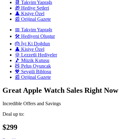
📆 Takvim Yaprağı
🎁 Hediye Setleri
👤 Kişiye Özel
📰 Orijinal Gazete
📅 Takvim Yaprağı
🛠️ Hediyeni Oluştur
🎂 İyi Ki Doğdun
👤 Kişiye Özel
🍪 Lezzetli Hediyeler
🎵 Müzik Kutusu
🧸 Peluş Oyuncak
💖 Sevgili Biblosu
📰 Orijinal Gazete
Great Apple Watch Sales Right Now
Incredible Offers and Savings
Deal up to:
$299