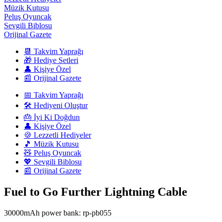
Müzik Kutusu
Peluş Oyuncak
Sevgili Biblosu
Orijinal Gazete
📆 Takvim Yaprağı
🎁 Hediye Setleri
👤 Kişiye Özel
📰 Orijinal Gazete
📅 Takvim Yaprağı
🛠️ Hediyeni Oluştur
🎂 İyi Ki Doğdun
👤 Kişiye Özel
🍪 Lezzetli Hediyeler
🎵 Müzik Kutusu
🧸 Peluş Oyuncak
💖 Sevgili Biblosu
📰 Orijinal Gazete
Fuel to Go Further Lightning Cable
30000mAh power bank: rp-pb055