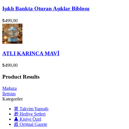
Işıklı Bankta Oturan Aşıklar Biblosu
₺
499,00
ATLI KARINCA MAVİ
₺
499,00
Product Results
Mağaza
İletişim
Kategoriler
📆 Takvim Yaprağı
🎁 Hediye Setleri
👤 Kişiye Özel
📰 Orijinal Gazete