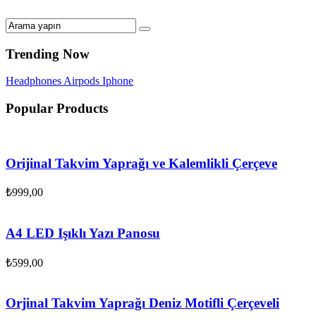
Trending Now
Headphones
Airpods
Iphone
Popular Products
Orijinal Takvim Yaprağı ve Kalemlikli Çerçeve
₺
999,00
A4 LED Işıklı Yazı Panosu
₺
599,00
Orjinal Takvim Yaprağı Deniz Motifli Çerçeveli