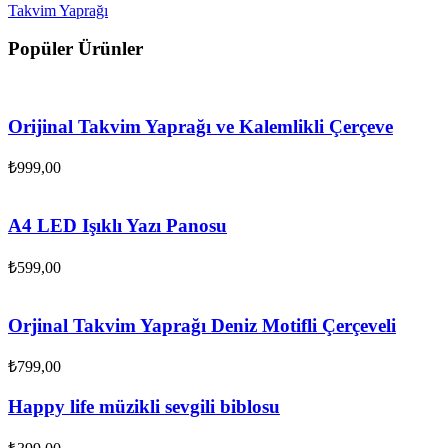
Takvim Yaprağı
Popüler Ürünler
Orijinal Takvim Yaprağı ve Kalemlikli Çerçeve
₺
999,00
A4 LED Işıklı Yazı Panosu
₺
599,00
Orjinal Takvim Yaprağı Deniz Motifli Çerçeveli
₺
799,00
Happy life müzikli sevgili biblosu