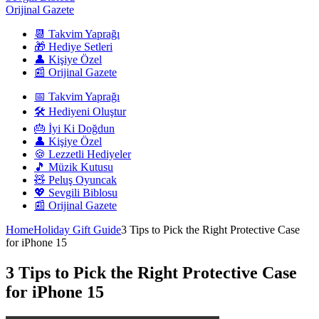
Orijinal Gazete
📆 Takvim Yaprağı
🎁 Hediye Setleri
👤 Kişiye Özel
📰 Orijinal Gazete
📅 Takvim Yaprağı
🛠️ Hediyeni Oluştur
🎂 İyi Ki Doğdun
👤 Kişiye Özel
🍪 Lezzetli Hediyeler
🎵 Müzik Kutusu
🧸 Peluş Oyuncak
💖 Sevgili Biblosu
📰 Orijinal Gazete
Home
Holiday Gift Guide
3 Tips to Pick the Right Protective Case
for iPhone 15
3 Tips to Pick the Right Protective Case
for iPhone 15