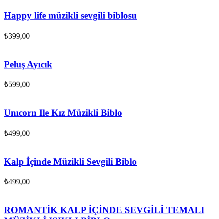
Happy life müzikli sevgili biblosu
₺
399,00
Peluş Ayıcık
₺
599,00
Unıcorn Ile Kız Müzikli Biblo
₺
499,00
Kalp İçinde Müzikli Sevgili Biblo
₺
499,00
ROMANTİK KALP İÇİNDE SEVGİLİ TEMALI