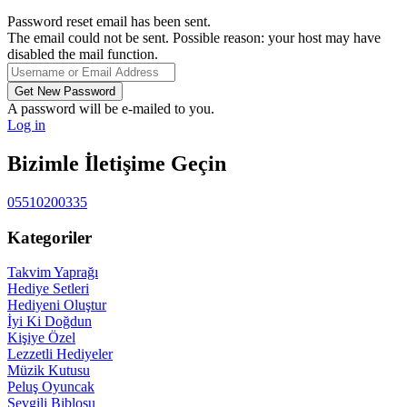
Password reset email has been sent.
The email could not be sent. Possible reason: your host may have
disabled the mail function.
A password will be e-mailed to you.
Log in
Bizimle İletişime Geçin
05510200335
Kategoriler
Takvim Yaprağı
Hediye Setleri
Hediyeni Oluştur
İyi Ki Doğdun
Kişiye Özel
Lezzetli Hediyeler
Müzik Kutusu
Peluş Oyuncak
Sevgili Biblosu