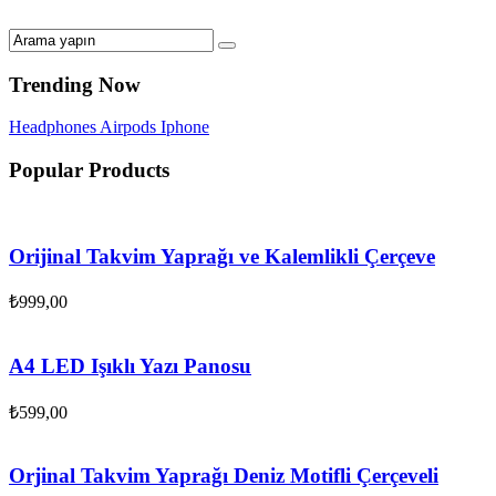
Trending Now
Headphones
Airpods
Iphone
Popular Products
Orijinal Takvim Yaprağı ve Kalemlikli Çerçeve
₺
999,00
A4 LED Işıklı Yazı Panosu
₺
599,00
Orjinal Takvim Yaprağı Deniz Motifli Çerçeveli