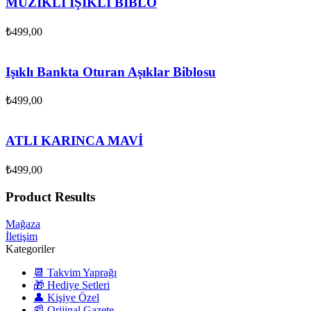
MÜZİKLİ IŞIKLI BİBLO
₺
499,00
Işıklı Bankta Oturan Aşıklar Biblosu
₺
499,00
ATLI KARINCA MAVİ
₺
499,00
Product Results
Mağaza
İletişim
Kategoriler
📆 Takvim Yaprağı
🎁 Hediye Setleri
👤 Kişiye Özel
📰 Orijinal Gazete