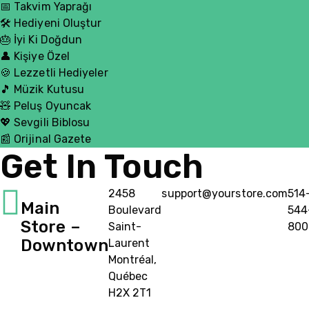
📅 Takvim Yaprağı
🛠️ Hediyeni Oluştur
🎂 İyi Ki Doğdun
👤 Kişiye Özel
🍪 Lezzetli Hediyeler
🎵 Müzik Kutusu
🧸 Peluş Oyuncak
💖 Sevgili Biblosu
📰 Orijinal Gazete
Get In Touch
2458
support@yourstore.com
514
Main
Boulevard
544
Store –
Saint-
800
Downtown
Laurent
Montréal,
Québec
H2X 2T1