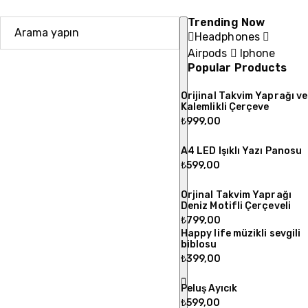
Trending Now
Headphones
Airpods
Iphone
Popular Products
Orijinal Takvim Yaprağı ve
Kalemlikli Çerçeve
₺
999,00
A4 LED Işıklı Yazı Panosu
₺
599,00
Orjinal Takvim Yaprağı
Deniz Motifli Çerçeveli
₺
799,00
Happy life müzikli sevgili
biblosu
₺
399,00
Peluş Ayıcık
₺
599,00