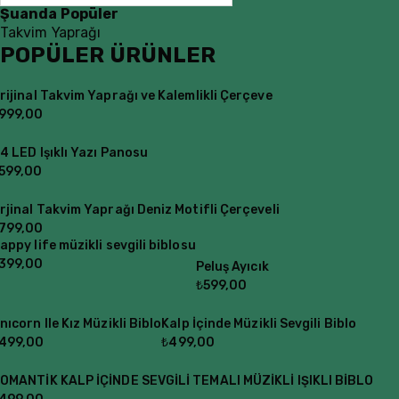
Şuanda Popüler
Takvim Yaprağı
POPÜLER ÜRÜNLER
rijinal Takvim Yaprağı ve Kalemlikli Çerçeve
999,00
4 LED Işıklı Yazı Panosu
599,00
rjinal Takvim Yaprağı Deniz Motifli Çerçeveli
799,00
appy life müzikli sevgili biblosu
399,00
Peluş Ayıcık
₺
599,00
nıcorn Ile Kız Müzikli Biblo
Kalp İçinde Müzikli Sevgili Biblo
499,00
₺
499,00
OMANTİK KALP İÇİNDE SEVGİLİ TEMALI MÜZİKLİ IŞIKLI BİBLO