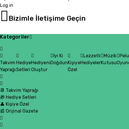
Log in
05510200335
Bizimle İletişime Geçin
Kategoriler
İyi Ki
Lezzetli
Müzik
Pel
Takvim
Hediye
Hediyeni
Doğdun
Kişiye
Hediyeler
Kutusu
Oyun
Yaprağı
Setleri
Oluştur
Özel
📆 Takvim Yaprağı
🎁 Hediye Setleri
👤 Kişiye Özel
📰 Orijinal Gazete