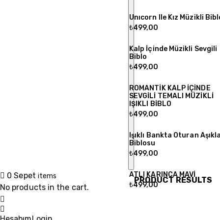
Unıcorn Ile Kız Müzikli Bibl
₺
499,00
Kalp İçinde Müzikli Sevgili
Biblo
₺
499,00
ROMANTİK KALP İÇİNDE
SEVGİLİ TEMALI MÜZİKLİ
IŞIKLI BİBLO
₺
499,00
Işıklı Bankta Oturan Aşıkl
Biblosu
₺
499,00
ATLI KARINCA MAVİ
0
Sepet
items
PRODUCT RESULTS
₺
499,00
No products in the cart.
Hesabım
Login