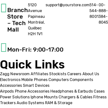
5120
support@yourstore.com
514-
00-
Branch
Avenue
544-
888-
Store
Papineau
8001
384-
– Tech
Montréal,
8045
Québec
Mall
H2H 1V1
Mon-Fri: 9:00-17:00
Quick Links
Zagg
Newsroom
Affiliates
Stockists
Careers
About Us
Electronics
Mobile Phones
Computers
Components
Accessories
Smart Devices
Airpods
Phone Accessories
Headphones & Earbuds
Cases
Power Solutions
Iphone
Mounts
Chargers & Cables
Fitness
Trackers
Audio Systems
RAM & Storage