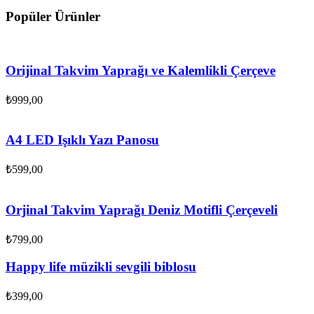
Popüler Ürünler
Orijinal Takvim Yaprağı ve Kalemlikli Çerçeve
₺
999,00
A4 LED Işıklı Yazı Panosu
₺
599,00
Orjinal Takvim Yaprağı Deniz Motifli Çerçeveli
₺
799,00
Happy life müzikli sevgili biblosu
₺
399,00