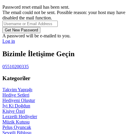
Password reset email has been sent.
The email could not be sent. Possible reason: your host may have
disabled the mail function.
A password will be e-mailed to you.
Log in
Bizimle İletişime Geçin
05510200335
Kategoriler
Takvim Yaprağı
Hediye Setleri
Hediyeni Oluştur
İyi Ki Doğdun
Kişiye Özel
Lezzetli Hediyeler
Müzik Kutusu
Peluş Oyuncak
Sevgili Biblosu