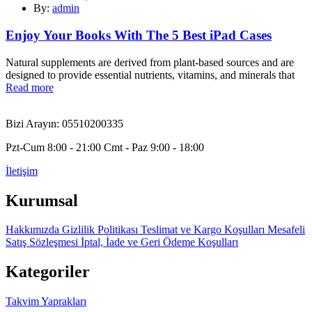
By:
admin
Enjoy Your Books With The 5 Best iPad Cases
Natural supplements are derived from plant-based sources and are
designed to provide essential nutrients, vitamins, and minerals that
Read more
Bizi Arayın: 05510200335
Pzt-Cum 8:00 - 21:00 Cmt - Paz 9:00 - 18:00
İletişim
Kurumsal
Hakkımızda
Gizlilik Politikası
Teslimat ve Kargo Koşulları
Mesafeli
Satış Sözleşmesi
İptal, İade ve Geri Ödeme Koşulları
Kategoriler
Takvim Yaprakları