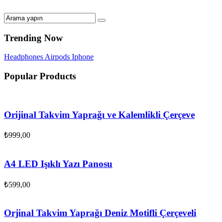
Trending Now
Headphones
Airpods
Iphone
Popular Products
Orijinal Takvim Yaprağı ve Kalemlikli Çerçeve
₺
999,00
A4 LED Işıklı Yazı Panosu
₺
599,00
Orjinal Takvim Yaprağı Deniz Motifli Çerçeveli