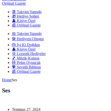
Orijinal Gazete
📆 Takvim Yaprağı
🎁 Hediye Setleri
👤 Kişiye Özel
📰 Orijinal Gazete
📅 Takvim Yaprağı
🛠️ Hediyeni Oluştur
🎂 İyi Ki Doğdun
👤 Kişiye Özel
🍪 Lezzetli Hediyeler
🎵 Müzik Kutusu
🧸 Peluş Oyuncak
💖 Sevgili Biblosu
📰 Orijinal Gazete
Home
Ses
Ses
Temmuz 27, 2024