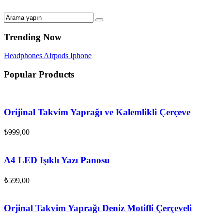
Trending Now
Headphones
Airpods
Iphone
Popular Products
Orijinal Takvim Yaprağı ve Kalemlikli Çerçeve
₺
999,00
A4 LED Işıklı Yazı Panosu
₺
599,00
Orjinal Takvim Yaprağı Deniz Motifli Çerçeveli