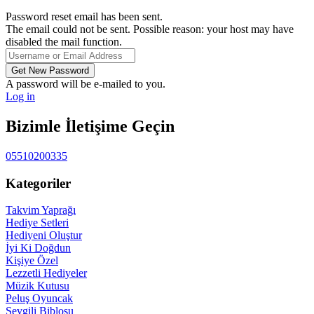
Password reset email has been sent.
The email could not be sent. Possible reason: your host may have
disabled the mail function.
A password will be e-mailed to you.
Log in
Bizimle İletişime Geçin
05510200335
Kategoriler
Takvim Yaprağı
Hediye Setleri
Hediyeni Oluştur
İyi Ki Doğdun
Kişiye Özel
Lezzetli Hediyeler
Müzik Kutusu
Peluş Oyuncak
Sevgili Biblosu