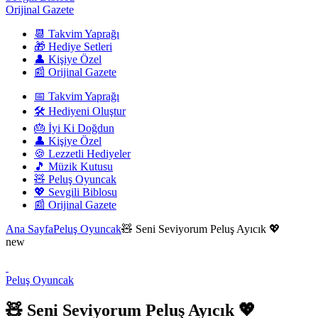
Orijinal Gazete
📆 Takvim Yaprağı
🎁 Hediye Setleri
👤 Kişiye Özel
📰 Orijinal Gazete
📅 Takvim Yaprağı
🛠️ Hediyeni Oluştur
🎂 İyi Ki Doğdun
👤 Kişiye Özel
🍪 Lezzetli Hediyeler
🎵 Müzik Kutusu
🧸 Peluş Oyuncak
💖 Sevgili Biblosu
📰 Orijinal Gazete
Ana Sayfa
Peluş Oyuncak
🧸 Seni Seviyorum Peluş Ayıcık 💖
new
Peluş Oyuncak
🧸 Seni Seviyorum Peluş Ayıcık 💖