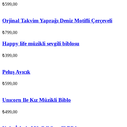
₺
599,00
Orjinal Takvim Yaprağı Deniz Motifli Çerçeveli
₺
799,00
Happy life müzikli sevgili biblosu
₺
399,00
Peluş Ayıcık
₺
599,00
Unıcorn Ile Kız Müzikli Biblo
₺
499,00