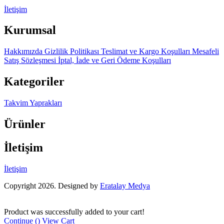
İletişim
Kurumsal
Hakkımızda
Gizlilik Politikası
Teslimat ve Kargo Koşulları
Mesafeli
Satış Sözleşmesi
İptal, İade ve Geri Ödeme Koşulları
Kategoriler
Takvim Yaprakları
Ürünler
İletişim
İletişim
Copyright 2026. Designed by
Eratalay Medya
Product was successfully added to your cart!
Continue (
)
View Cart