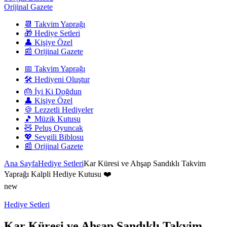
Orijinal Gazete
📆 Takvim Yaprağı
🎁 Hediye Setleri
👤 Kişiye Özel
📰 Orijinal Gazete
📅 Takvim Yaprağı
🛠️ Hediyeni Oluştur
🎂 İyi Ki Doğdun
👤 Kişiye Özel
🍪 Lezzetli Hediyeler
🎵 Müzik Kutusu
🧸 Peluş Oyuncak
💖 Sevgili Biblosu
📰 Orijinal Gazete
Ana Sayfa
Hediye Setleri
Kar Küresi ve Ahşap Sandıklı Takvim
Yaprağı Kalpli Hediye Kutusu ❤️
new
Hediye Setleri
Kar Küresi ve Ahşap Sandıklı Takvim