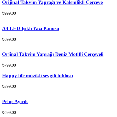
Orijinal Takvim Yaprağı ve Kalemlikli Çerçeve
₺
999,00
A4 LED Işıklı Yazı Panosu
₺
599,00
Orjinal Takvim Yaprağı Deniz Motifli Çerçeveli
₺
799,00
Happy life müzikli sevgili biblosu
₺
399,00
Peluş Ayıcık
₺
599,00