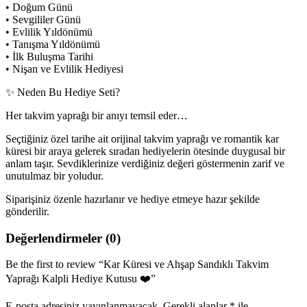
• Doğum Günü
• Sevgililer Günü
• Evlilik Yıldönümü
• Tanışma Yıldönümü
• İlk Buluşma Tarihi
• Nişan ve Evlilik Hediyesi
✨ Neden Bu Hediye Seti?
Her takvim yaprağı bir anıyı temsil eder…
Seçtiğiniz özel tarihe ait orijinal takvim yaprağı ve romantik kar
küresi bir araya gelerek sıradan hediyelerin ötesinde duygusal bir
anlam taşır. Sevdiklerinize verdiğiniz değeri göstermenin zarif ve
unutulmaz bir yoludur.
Siparişiniz özenle hazırlanır ve hediye etmeye hazır şekilde
gönderilir.
Değerlendirmeler (0)
Be the first to review “Kar Küresi ve Ahşap Sandıklı Takvim
Yaprağı Kalpli Hediye Kutusu ❤️”
E-posta adresiniz yayınlanmayacak.
Gerekli alanlar
*
ile