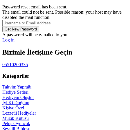
Password reset email has been sent.
The email could not be sent. Possible reason: your host may have
disabled the mail function.
A password will be e-mailed to you.
Log in
Bizimle İletişime Geçin
05510200335
Kategoriler
Takvim Yaprağı
Hediye Setleri
Hediyeni Oluştur
İyi Ki Doğdun
Kişiye Özel
Lezzetli Hediyeler
Müzik Kutusu
Peluş Oyuncak
Sevgili Biblosu