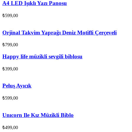
A4 LED Işıklı Yazı Panosu
₺
599,00
Orjinal Takvim Yaprağı Deniz Motifli Çerçeveli
₺
799,00
Happy life müzikli sevgili biblosu
₺
399,00
Peluş Ayıcık
₺
599,00
Unıcorn Ile Kız Müzikli Biblo
₺
499,00