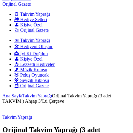
Orijinal Gazete
📆 Takvim Yaprağı
🎁 Hediye Setleri
👤 Kişiye Özel
📰 Orijinal Gazete
📅 Takvim Yaprağı
🛠️ Hediyeni Oluştur
🎂 İyi Ki Doğdun
👤 Kişiye Özel
🍪 Lezzetli Hediyeler
🎵 Müzik Kutusu
🧸 Peluş Oyuncak
💖 Sevgili Biblosu
📰 Orijinal Gazete
Ana Sayfa
Takvim Yaprağı
Orijinal Takvim Yaprağı (3 adet
TAKVİM ) Ahşap 3’Lü Çerçeve
Takvim Yaprağı
Orijinal Takvim Yaprağı (3 adet