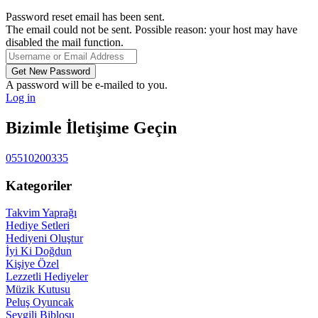
Password reset email has been sent.
The email could not be sent. Possible reason: your host may have
disabled the mail function.
A password will be e-mailed to you.
Log in
Bizimle İletişime Geçin
05510200335
Kategoriler
Takvim Yaprağı
Hediye Setleri
Hediyeni Oluştur
İyi Ki Doğdun
Kişiye Özel
Lezzetli Hediyeler
Müzik Kutusu
Peluş Oyuncak
Sevgili Biblosu