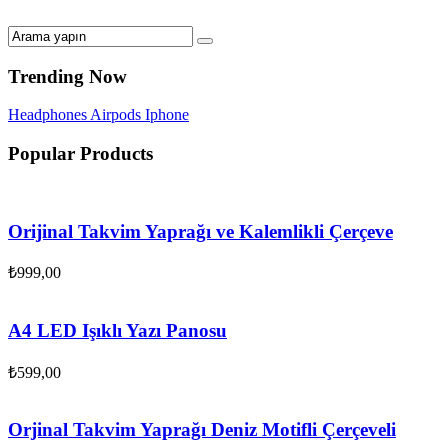
Trending Now
Headphones
Airpods
Iphone
Popular Products
Orijinal Takvim Yaprağı ve Kalemlikli Çerçeve
₺
999,00
A4 LED Işıklı Yazı Panosu
₺
599,00
Orjinal Takvim Yaprağı Deniz Motifli Çerçeveli