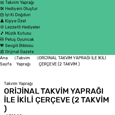
📅 Takvim Yaprağı
🛠️ Hediyeni Oluştur
🎂 İyi Ki Doğdun
👤 Kişiye Özel
🍪 Lezzetli Hediyeler
🎵 Müzik Kutusu
🧸 Peluş Oyuncak
💖 Sevgili Biblosu
📰 Orijinal Gazete
Ana
Takvim
ORİJİNAL TAKVİM YAPRAĞI İLE İKİLİ
Sayfa
Yaprağı
ÇERÇEVE (2 TAKVİM )
Takvim Yaprağı
ORİJİNAL TAKVİM YAPRAĞI
İLE İKİLİ ÇERÇEVE (2 TAKVİM
)