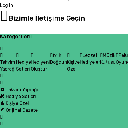
Log in
05510200335
Bizimle İletişime Geçin
Kategoriler
İyi Ki
Lezzetli
Müzik
Pel
Takvim
Hediye
Hediyeni
Doğdun
Kişiye
Hediyeler
Kutusu
Oyun
Yaprağı
Setleri
Oluştur
Özel
📆 Takvim Yaprağı
🎁 Hediye Setleri
👤 Kişiye Özel
📰 Orijinal Gazete