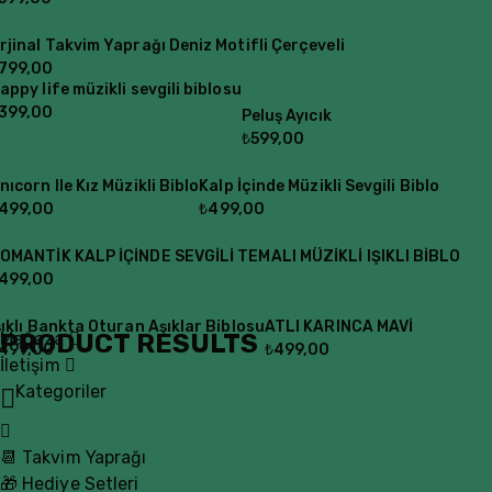
rjinal Takvim Yaprağı Deniz Motifli Çerçeveli
799,00
appy life müzikli sevgili biblosu
399,00
Peluş Ayıcık
₺
599,00
nıcorn Ile Kız Müzikli Biblo
Kalp İçinde Müzikli Sevgili Biblo
499,00
₺
499,00
OMANTİK KALP İÇİNDE SEVGİLİ TEMALI MÜZİKLİ IŞIKLI BİBLO
499,00
şıklı Bankta Oturan Aşıklar Biblosu
ATLI KARINCA MAVİ
PRODUCT RESULTS
Mağaza
499,00
₺
499,00
İletişim
Kategoriler
📆 Takvim Yaprağı
🎁 Hediye Setleri