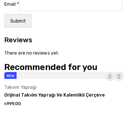
Email
*
Reviews
There are no reviews yet.
Recommended for you
NEW
Takvim Yaprağı
T
Sepete Ekle
Orijinal Takvim Yaprağı Ve Kalemlikli Çerçeve
O
₺
999,00
₺