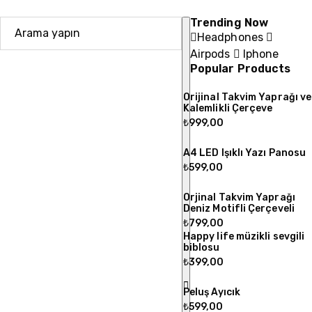
Trending Now
Headphones
Airpods
Iphone
Popular Products
Orijinal Takvim Yaprağı ve
Kalemlikli Çerçeve
₺
999,00
A4 LED Işıklı Yazı Panosu
₺
599,00
Orjinal Takvim Yaprağı
Deniz Motifli Çerçeveli
₺
799,00
Happy life müzikli sevgili
biblosu
₺
399,00
Peluş Ayıcık
₺
599,00