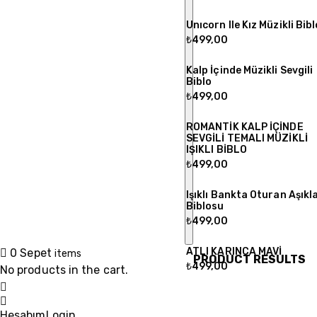
Unıcorn Ile Kız Müzikli Bibl
₺
499,00
Kalp İçinde Müzikli Sevgili
Biblo
₺
499,00
ROMANTİK KALP İÇİNDE
SEVGİLİ TEMALI MÜZİKLİ
IŞIKLI BİBLO
₺
499,00
Işıklı Bankta Oturan Aşıkl
Biblosu
₺
499,00
ATLI KARINCA MAVİ
0
Sepet
items
PRODUCT RESULTS
₺
499,00
No products in the cart.
Hesabım
Login