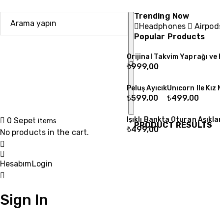
Trending Now
Headphones
Airpo
Popular Products
Orijinal Takvim Yaprağı ve 
₺
999,00
Peluş Ayıcık
Unıcorn Ile Kız 
₺
599,00
₺
499,00
Işıklı Bankta Oturan Aşıkla
0
Sepet
items
PRODUCT RESULTS
₺
499,00
No products in the cart.
Hesabım
Login
Sign In