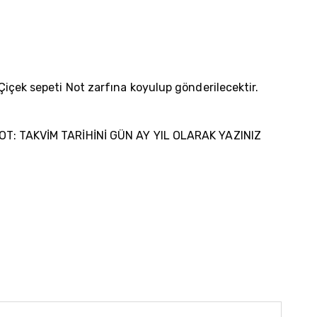
içek sepeti Not zarfına koyulup gönderilecektir.
lir NOT: TAKVİM TARİHİNİ GÜN AY YIL OLARAK YAZINIZ