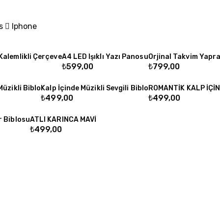
ds
Iphone
Kalemlikli Çerçeve
A4 LED Işıklı Yazı Panosu
Orjinal Takvim Yapra
₺
599,00
₺
799,00
Müzikli Biblo
Kalp İçinde Müzikli Sevgili Biblo
ROMANTİK KALP İÇİND
₺
499,00
₺
499,00
r Biblosu
ATLI KARINCA MAVİ
₺
499,00