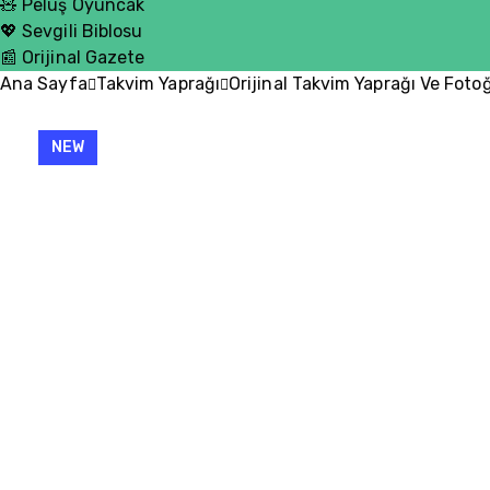
🧸 Peluş Oyuncak
💖 Sevgili Biblosu
📰 Orijinal Gazete
Ana Sayfa
Takvim Yaprağı
Orijinal Takvim Yaprağı Ve Foto
NEW