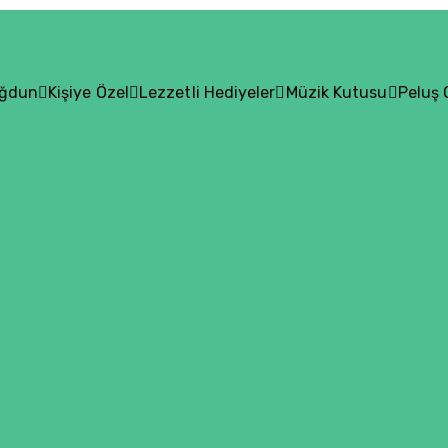
oğdun
Kişiye Özel
Lezzetli Hediyeler
Müzik Kutusu
Peluş