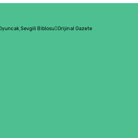
 Oyuncak
Sevgili Biblosu
Orijinal Gazete