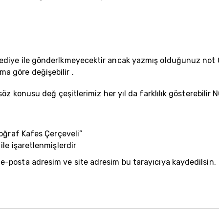
.
ediye ile gönderlkmeyecektir ancak yazmış olduğunuz not Ç
a göre değişebilir .
 söz konusu değ çeşitlerimiz her yıl da farklılık gösterebi
toğraf Kafes Çerçeveli”
ile işaretlenmişlerdir
 e-posta adresim ve site adresim bu tarayıcıya kaydedilsin.