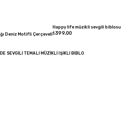
Happy life müzikli sevgili biblosu
₺
399,00
ğı Deniz Motifli Çerçeveli
E SEVGİLİ TEMALI MÜZİKLİ IŞIKLI BİBLO