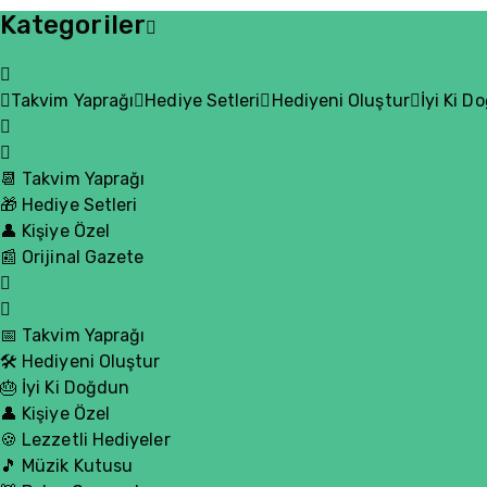
Kategoriler
Takvim Yaprağı
Hediye Setleri
Hediyeni Oluştur
İyi Ki D
📆 Takvim Yaprağı
🎁 Hediye Setleri
👤 Kişiye Özel
📰 Orijinal Gazete
📅 Takvim Yaprağı
🛠️ Hediyeni Oluştur
🎂 İyi Ki Doğdun
👤 Kişiye Özel
🍪 Lezzetli Hediyeler
🎵 Müzik Kutusu