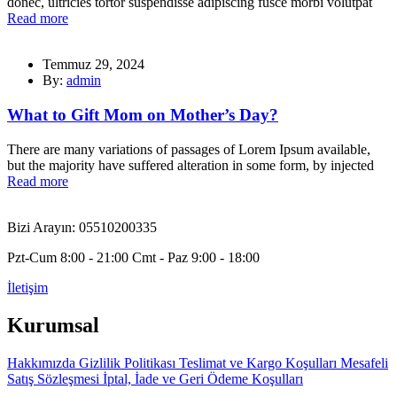
donec, ultricies tortor suspendisse adipiscing fusce morbi volutpat
Read more
Temmuz 29, 2024
By:
admin
What to Gift Mom on Mother’s Day?
There are many variations of passages of Lorem Ipsum available,
but the majority have suffered alteration in some form, by injected
Read more
Bizi Arayın: 05510200335
Pzt-Cum 8:00 - 21:00 Cmt - Paz 9:00 - 18:00
İletişim
Kurumsal
Hakkımızda
Gizlilik Politikası
Teslimat ve Kargo Koşulları
Mesafeli
Satış Sözleşmesi
İptal, İade ve Geri Ödeme Koşulları