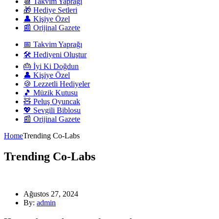
📆 Takvim Yaprağı
🎁 Hediye Setleri
👤 Kişiye Özel
📰 Orijinal Gazete
📅 Takvim Yaprağı
🛠️ Hediyeni Oluştur
🎂 İyi Ki Doğdun
👤 Kişiye Özel
🍪 Lezzetli Hediyeler
🎵 Müzik Kutusu
🧸 Peluş Oyuncak
💖 Sevgili Biblosu
📰 Orijinal Gazete
Home
Trending Co-Labs
Trending Co-Labs
Ağustos 27, 2024
By:
admin