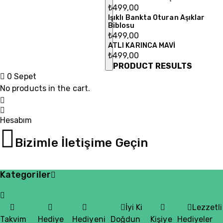
₺
499,00
Işıklı Bankta Oturan Aşıklar
Biblosu
₺
499,00
ATLI KARINCA MAVİ
₺
499,00
PRODUCT RESULTS
0
Sepet
items
No products in the cart.
Hesabım
Login
05510200335
Bizimle İletişime Geçin
Kategoriler
İyi Ki
Lezzetli
Takvim
Hediye
Hediyeni
Doğdun
Kişiye
Hediyeler