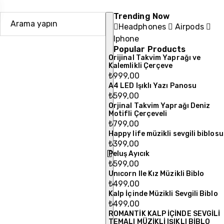
Trending Now
Headphones
Airpods
Iphone
Popular Products
Orijinal Takvim Yaprağı ve
Kalemlikli Çerçeve
₺
999,00
A4 LED Işıklı Yazı Panosu
₺
599,00
Orjinal Takvim Yaprağı Deniz
Motifli Çerçeveli
₺
799,00
Happy life müzikli sevgili biblosu
₺
399,00
Peluş Ayıcık
₺
599,00
Unıcorn Ile Kız Müzikli Biblo
₺
499,00
Kalp İçinde Müzikli Sevgili Biblo
₺
499,00
ROMANTİK KALP İÇİNDE SEVGİLİ
TEMALI MÜZİKLİ IŞIKLI BİBLO