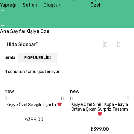
Yaprağı
Setleri
Oluştur
Özel
Ana Sayfa
Kişiye Özel
Hide Sidebar
Sırala
POPÜLERLIK
4 sonucun tümü gösteriliyor
Popülerliğe
göre
sıralandı
new
new
Kişiye Özel Sihirli Kupa – Isıyla
Kişiye Özel Sevgili Tişörtü
Ortaya Çıkan Sürpriz Tasarım
₺
399,00
₺
399,00