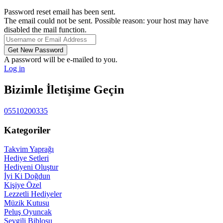
Password reset email has been sent.
The email could not be sent. Possible reason: your host may have
disabled the mail function.
A password will be e-mailed to you.
Log in
Bizimle İletişime Geçin
05510200335
Kategoriler
Takvim Yaprağı
Hediye Setleri
Hediyeni Oluştur
İyi Ki Doğdun
Kişiye Özel
Lezzetli Hediyeler
Müzik Kutusu
Peluş Oyuncak
Sevgili Biblosu