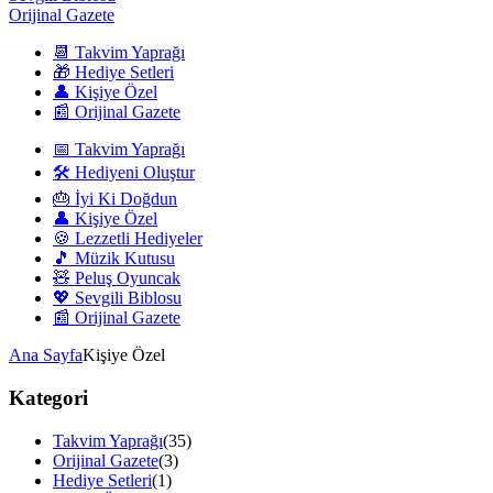
Orijinal Gazete
📆 Takvim Yaprağı
🎁 Hediye Setleri
👤 Kişiye Özel
📰 Orijinal Gazete
📅 Takvim Yaprağı
🛠️ Hediyeni Oluştur
🎂 İyi Ki Doğdun
👤 Kişiye Özel
🍪 Lezzetli Hediyeler
🎵 Müzik Kutusu
🧸 Peluş Oyuncak
💖 Sevgili Biblosu
📰 Orijinal Gazete
Ana Sayfa
Kişiye Özel
Kategori
Takvim Yaprağı
(35)
Orijinal Gazete
(3)
Hediye Setleri
(1)