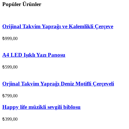
Popüler Ürünler
Orijinal Takvim Yaprağı ve Kalemlikli Çerçeve
₺
999,00
A4 LED Işıklı Yazı Panosu
₺
599,00
Orjinal Takvim Yaprağı Deniz Motifli Çerçeveli
₺
799,00
Happy life müzikli sevgili biblosu
₺
399,00