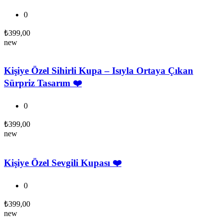
0
₺
399,00
new
Kişiye Özel Sihirli Kupa – Isıyla Ortaya Çıkan
Sürpriz Tasarım ❤️
0
₺
399,00
new
Kişiye Özel Sevgili Kupası ❤️
0
₺
399,00
new