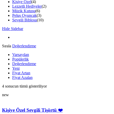
Kişiye Özel
(4)
Lezzetli Hediyeler
(2)
Müzik Kutusu
(6)
Peluş Oyuncak
(3)
Sevgili Biblosu
(10)
Hide Sidebar
Sırala
Değerlendirme
Varsayılan
Popülerlik
Değerlendirme
Yeni
Fiyat Artan
Fiyat Azalan
En
4 sonucun tümü gösteriliyor
çok
new
oy
alana
göre
sıralandı
Kişiye Özel Sevgili Tişörtü ❤️