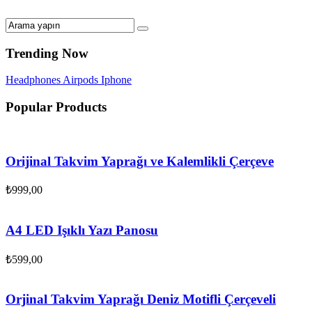
Trending Now
Headphones
Airpods
Iphone
Popular Products
Orijinal Takvim Yaprağı ve Kalemlikli Çerçeve
₺
999,00
A4 LED Işıklı Yazı Panosu
₺
599,00
Orjinal Takvim Yaprağı Deniz Motifli Çerçeveli