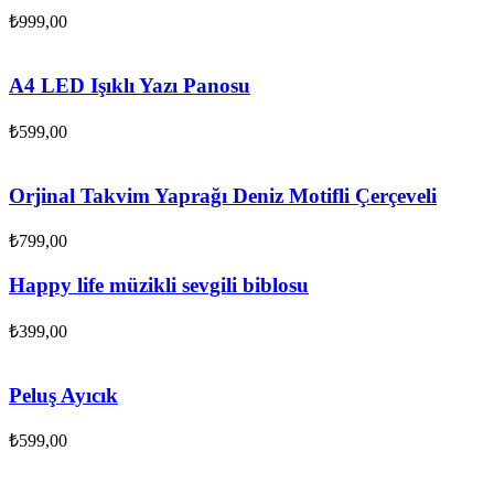
₺
999,00
A4 LED Işıklı Yazı Panosu
₺
599,00
Orjinal Takvim Yaprağı Deniz Motifli Çerçeveli
₺
799,00
Happy life müzikli sevgili biblosu
₺
399,00
Peluş Ayıcık
₺
599,00