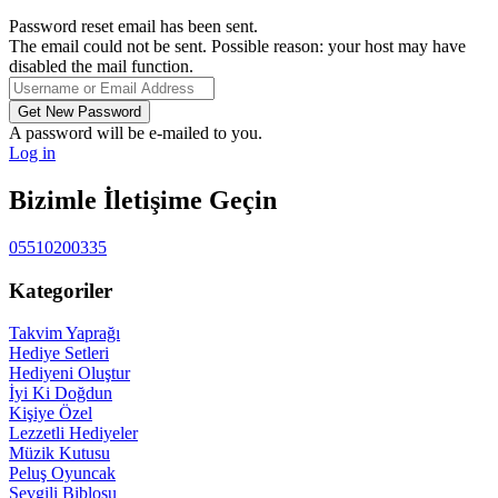
Password reset email has been sent.
The email could not be sent. Possible reason: your host may have
disabled the mail function.
A password will be e-mailed to you.
Log in
Bizimle İletişime Geçin
05510200335
Kategoriler
Takvim Yaprağı
Hediye Setleri
Hediyeni Oluştur
İyi Ki Doğdun
Kişiye Özel
Lezzetli Hediyeler
Müzik Kutusu
Peluş Oyuncak
Sevgili Biblosu