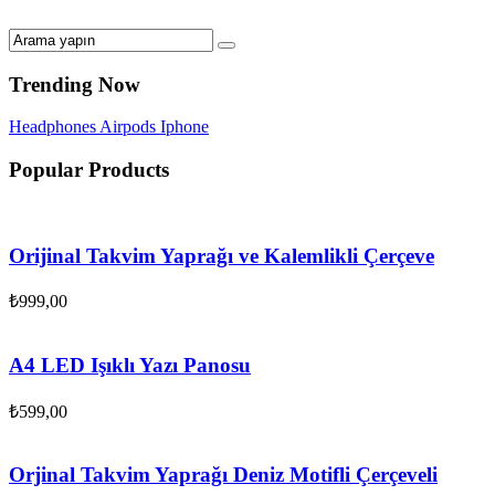
Trending Now
Headphones
Airpods
Iphone
Popular Products
Orijinal Takvim Yaprağı ve Kalemlikli Çerçeve
₺
999,00
A4 LED Işıklı Yazı Panosu
₺
599,00
Orjinal Takvim Yaprağı Deniz Motifli Çerçeveli