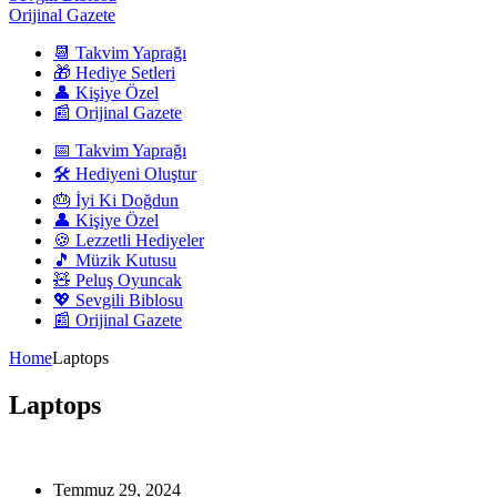
Orijinal Gazete
📆 Takvim Yaprağı
🎁 Hediye Setleri
👤 Kişiye Özel
📰 Orijinal Gazete
📅 Takvim Yaprağı
🛠️ Hediyeni Oluştur
🎂 İyi Ki Doğdun
👤 Kişiye Özel
🍪 Lezzetli Hediyeler
🎵 Müzik Kutusu
🧸 Peluş Oyuncak
💖 Sevgili Biblosu
📰 Orijinal Gazete
Home
Laptops
Laptops
Temmuz 29, 2024