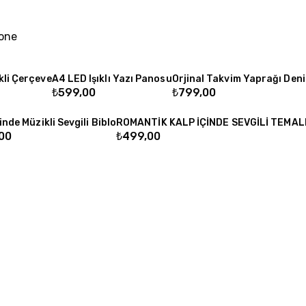
one
kli Çerçeve
A4 LED Işıklı Yazı Panosu
Orjinal Takvim Yaprağı Deni
₺
599,00
₺
799,00
inde Müzikli Sevgili Biblo
ROMANTİK KALP İÇİNDE SEVGİLİ TEMALI 
00
₺
499,00