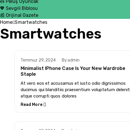
🧸 Peluş Oyuncak
💖 Sevgili Biblosu
📰 Orijinal Gazete
Home
Smartwatches
Smartwatches
Temmuz 29, 2024
By:
admin
Minimalist IPhone Case Is Your New Wardrobe
Staple
At vero eos et accusamus et iusto odio dignissimos
ducimus qui blanditiis praesentium voluptatum delenit
atque corrupti quos dolores
Read More