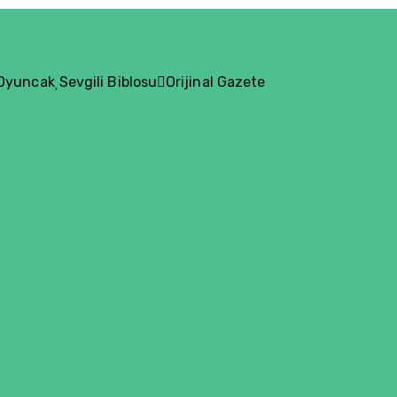
 Oyuncak
Sevgili Biblosu
Orijinal Gazete