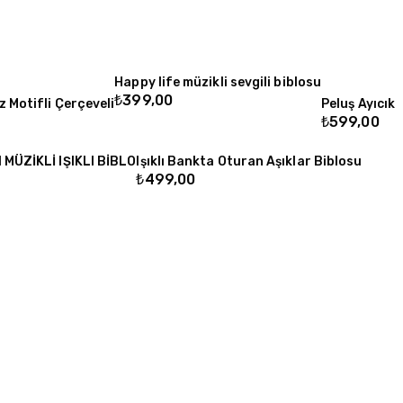
Happy life müzikli sevgili biblosu
₺
399,00
z Motifli Çerçeveli
Peluş Ayıcık
₺
599,00
MÜZİKLİ IŞIKLI BİBLO
Işıklı Bankta Oturan Aşıklar Biblosu
₺
499,00