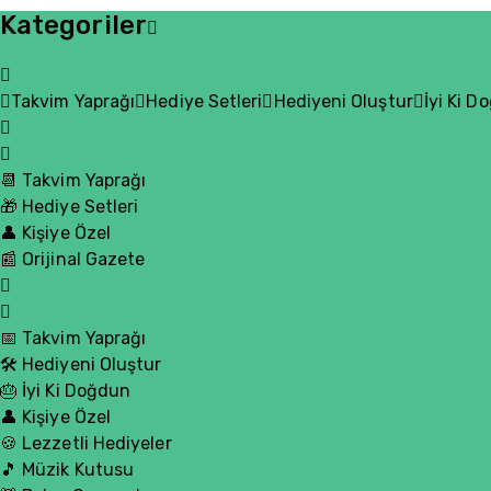
Kategoriler
Takvim Yaprağı
Hediye Setleri
Hediyeni Oluştur
İyi Ki D
📆 Takvim Yaprağı
🎁 Hediye Setleri
👤 Kişiye Özel
📰 Orijinal Gazete
📅 Takvim Yaprağı
🛠️ Hediyeni Oluştur
🎂 İyi Ki Doğdun
👤 Kişiye Özel
🍪 Lezzetli Hediyeler
🎵 Müzik Kutusu