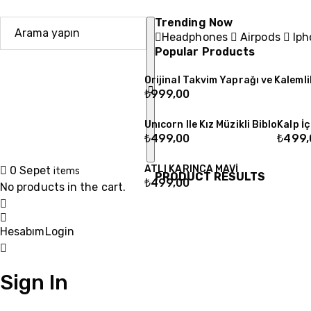
Trending Now
Headphones
Airpods
Iph
Popular Products
Orijinal Takvim Yaprağı ve Kalemli
₺
999,00
Unıcorn Ile Kız Müzikli Biblo
Kalp İç
₺
499,00
₺
499,
ATLI KARINCA MAVİ
0
Sepet
items
PRODUCT RESULTS
₺
499,00
No products in the cart.
Hesabım
Login
Sign In