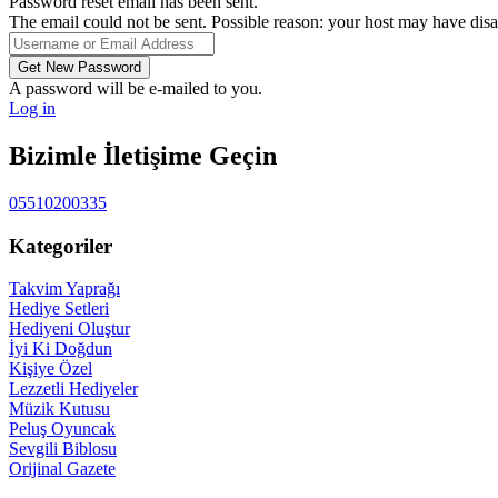
Password reset email has been sent.
The email could not be sent. Possible reason: your host may have disa
A password will be e-mailed to you.
Log in
Bizimle İletişime Geçin
05510200335
Kategoriler
Takvim Yaprağı
Hediye Setleri
Hediyeni Oluştur
İyi Ki Doğdun
Kişiye Özel
Lezzetli Hediyeler
Müzik Kutusu
Peluş Oyuncak
Sevgili Biblosu
Orijinal Gazete