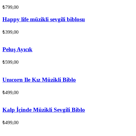
₺
799,00
Happy life müzikli sevgili biblosu
₺
399,00
Peluş Ayıcık
₺
599,00
Unıcorn Ile Kız Müzikli Biblo
₺
499,00
Kalp İçinde Müzikli Sevgili Biblo
₺
499,00