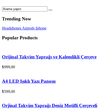
Trending Now
Headphones
Airpods
Iphone
Popular Products
Orijinal Takvim Yaprağı ve Kalemlikli Çerçeve
₺
999,00
A4 LED Işıklı Yazı Panosu
₺
599,00
Orjinal Takvim Yaprağı Deniz Motifli Çerçeveli