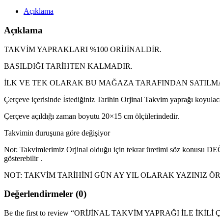
Açıklama
Açıklama
TAKVİM YAPRAKLARI %100 ORİJİNALDİR.
BASILDIĞI TARİHTEN KALMADIR.
İLK VE TEK OLARAK BU MAĞAZA TARAFINDAN SATILM
Çerçeve içerisinde İstediğiniz Tarihin Orjinal Takvim yaprağı koyulaca
Çerçeve açıldığı zaman boyutu 20×15 cm ölçülerindedir.
Takvimin duruşuna göre değişiyor
Not: Takvimlerimiz Orjinal olduğu için tekrar üretimi söz konusu DEĞİL
gösterebilir .
NOT: TAKVİM TARİHİNİ GÜN AY YIL OLARAK YAZINIZ ÖR
Değerlendirmeler (0)
Be the first to review “ORİJİNAL TAKVİM YAPRAĞI İLE İKİ