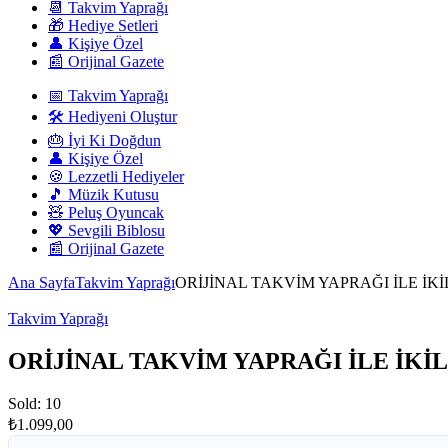
📆 Takvim Yaprağı
🎁 Hediye Setleri
👤 Kişiye Özel
📰 Orijinal Gazete
📅 Takvim Yaprağı
🛠️ Hediyeni Oluştur
🎂 İyi Ki Doğdun
👤 Kişiye Özel
🍪 Lezzetli Hediyeler
🎵 Müzik Kutusu
🧸 Peluş Oyuncak
💖 Sevgili Biblosu
📰 Orijinal Gazete
Ana Sayfa
Takvim Yaprağı
ORİJİNAL TAKVİM YAPRAĞI İLE İKİ
Takvim Yaprağı
ORİJİNAL TAKVİM YAPRAĞI İLE İKİL
Sold: 10
₺
1.099,00