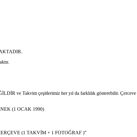
AKTADIR.
ktır.
DİR ve Takvim çeşitlerimiz her yıl da farklılık gösterebilir. Çerceve re
NEK (1 OCAK 1990)
Lİ ÇERÇEVE (1 TAKVİM + 1 FOTOĞRAF )”