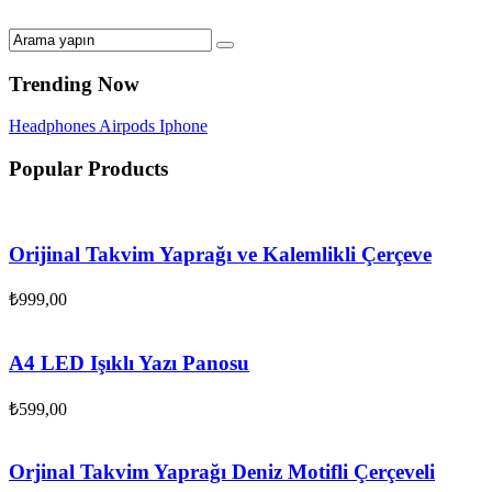
Trending Now
Headphones
Airpods
Iphone
Popular Products
Orijinal Takvim Yaprağı ve Kalemlikli Çerçeve
₺
999,00
A4 LED Işıklı Yazı Panosu
₺
599,00
Orjinal Takvim Yaprağı Deniz Motifli Çerçeveli