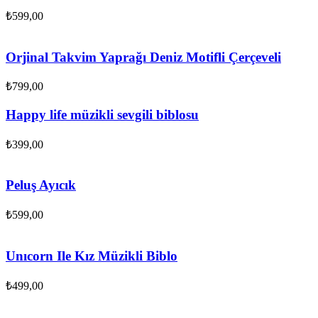
₺
599,00
Orjinal Takvim Yaprağı Deniz Motifli Çerçeveli
₺
799,00
Happy life müzikli sevgili biblosu
₺
399,00
Peluş Ayıcık
₺
599,00
Unıcorn Ile Kız Müzikli Biblo
₺
499,00