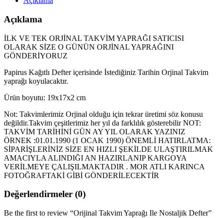
Açıklama
Açıklama
İLK VE TEK ORJİNAL TAKVİM YAPRAĞI SATICISI
OLARAK SİZE O GÜNÜN ORJİNAL YAPRAĞINI
GÖNDERİYORUZ
Papirus Kağıtlı Defter içerisinde İstediğiniz Tarihin Orjinal Takvim
yaprağı koyulacaktır.
Ürün boyutu: 19x17x2 cm
Not: Takvimlerimiz Orjinal olduğu için tekrar üretimi söz konusu
değildir.Takvim çeşitlerimiz her yıl da farklılık gösterebilir NOT:
TAKVİM TARİHİNİ GÜN AY YIL OLARAK YAZINIZ
ÖRNEK :01.01.1990 (1 OCAK 1990) ÖNEMLİ HATIRLATMA:
SİPARİŞLERİNİZ SİZE EN HIZLI ŞEKİLDE ULAŞTIRILMAK
AMACIYLA ALINDIĞI AN HAZIRLANIP KARGOYA
VERİLMEYE ÇALIŞILMAKTADIR . MOR ATLI KARINCA
FOTOĞRAFTAKİ GİBİ GÖNDERİLECEKTİR
Değerlendirmeler (0)
Be the first to review “Orijinal Takvim Yaprağı Ile Nostaljik Defter”