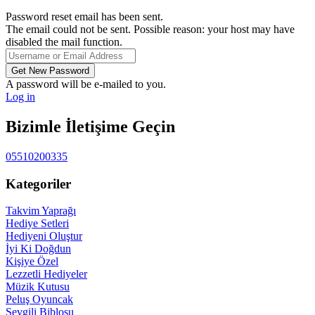
Password reset email has been sent.
The email could not be sent. Possible reason: your host may have
disabled the mail function.
A password will be e-mailed to you.
Log in
Bizimle İletişime Geçin
05510200335
Kategoriler
Takvim Yaprağı
Hediye Setleri
Hediyeni Oluştur
İyi Ki Doğdun
Kişiye Özel
Lezzetli Hediyeler
Müzik Kutusu
Peluş Oyuncak
Sevgili Biblosu