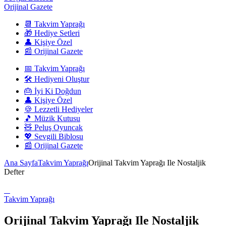
Orijinal Gazete
📆 Takvim Yaprağı
🎁 Hediye Setleri
👤 Kişiye Özel
📰 Orijinal Gazete
📅 Takvim Yaprağı
🛠️ Hediyeni Oluştur
🎂 İyi Ki Doğdun
👤 Kişiye Özel
🍪 Lezzetli Hediyeler
🎵 Müzik Kutusu
🧸 Peluş Oyuncak
💖 Sevgili Biblosu
📰 Orijinal Gazete
Ana Sayfa
Takvim Yaprağı
Orijinal Takvim Yaprağı Ile Nostaljik
Defter
Takvim Yaprağı
Orijinal Takvim Yaprağı Ile Nostaljik