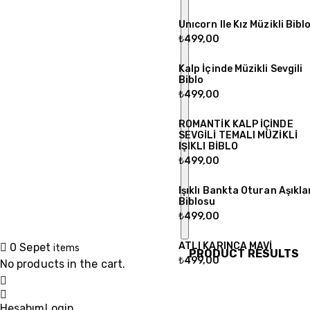
Unıcorn Ile Kız Müzikli Bibl
₺
499,00
Kalp İçinde Müzikli Sevgili
Biblo
₺
499,00
ROMANTİK KALP İÇİNDE
SEVGİLİ TEMALI MÜZİKLİ
IŞIKLI BİBLO
₺
499,00
Işıklı Bankta Oturan Aşıkla
Biblosu
₺
499,00
ATLI KARINCA MAVİ
0
Sepet
items
PRODUCT RESULTS
₺
499,00
No products in the cart.
Hesabım
Login