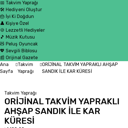
📅 Takvim Yaprağı
🛠️ Hediyeni Oluştur
🎂 İyi Ki Doğdun
👤 Kişiye Özel
🍪 Lezzetli Hediyeler
🎵 Müzik Kutusu
🧸 Peluş Oyuncak
💖 Sevgili Biblosu
📰 Orijinal Gazete
Ana
Takvim
ORİJİNAL TAKVİM YAPRAKLI AHŞAP
Sayfa
Yaprağı
SANDIK İLE KAR KÜRESİ
Takvim Yaprağı
ORİJİNAL TAKVİM YAPRAKLI
AHŞAP SANDIK İLE KAR
KÜRESİ