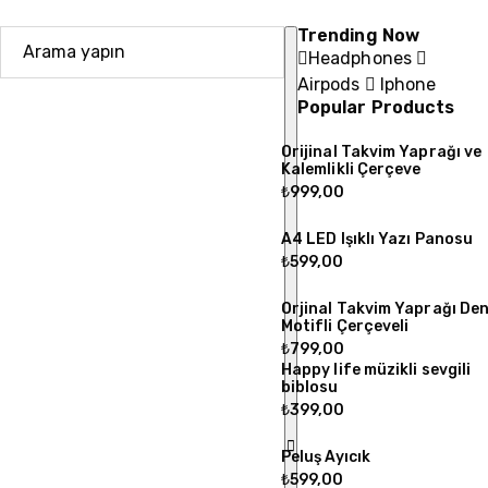
Trending Now
Headphones
Airpods
Iphone
Popular Products
Orijinal Takvim Yaprağı ve
Kalemlikli Çerçeve
₺
999,00
A4 LED Işıklı Yazı Panosu
₺
599,00
Orjinal Takvim Yaprağı Den
Motifli Çerçeveli
₺
799,00
Happy life müzikli sevgili
biblosu
₺
399,00
Peluş Ayıcık
₺
599,00