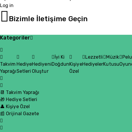
Log in
05510200335
Bizimle İletişime Geçin
Kategoriler
İyi Ki
Lezzetli
Müzik
Pel
Takvim
Hediye
Hediyeni
Doğdun
Kişiye
Hediyeler
Kutusu
Oyun
Yaprağı
Setleri
Oluştur
Özel
📆 Takvim Yaprağı
🎁 Hediye Setleri
👤 Kişiye Özel
📰 Orijinal Gazete