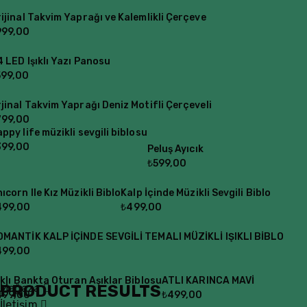
ijinal Takvim Yaprağı ve Kalemlikli Çerçeve
999,00
 LED Işıklı Yazı Panosu
599,00
jinal Takvim Yaprağı Deniz Motifli Çerçeveli
799,00
ppy life müzikli sevgili biblosu
399,00
Peluş Ayıcık
₺
599,00
ıcorn Ile Kız Müzikli Biblo
Kalp İçinde Müzikli Sevgili Biblo
499,00
₺
499,00
OMANTİK KALP İÇİNDE SEVGİLİ TEMALI MÜZİKLİ IŞIKLI BİBLO
499,00
ıklı Bankta Oturan Aşıklar Biblosu
ATLI KARINCA MAVİ
PRODUCT RESULTS
Mağaza
499,00
₺
499,00
İletişim