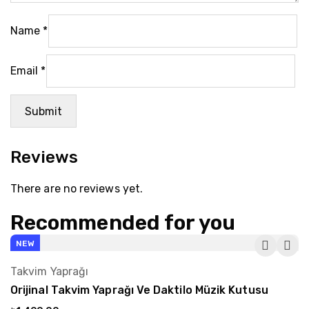
Name
*
Email
*
Reviews
There are no reviews yet.
Recommended for you
NEW
Takvim Yaprağı
T
Sepete Ekle
Orijinal Takvim Yaprağı Ve Daktilo Müzik Kutusu
O