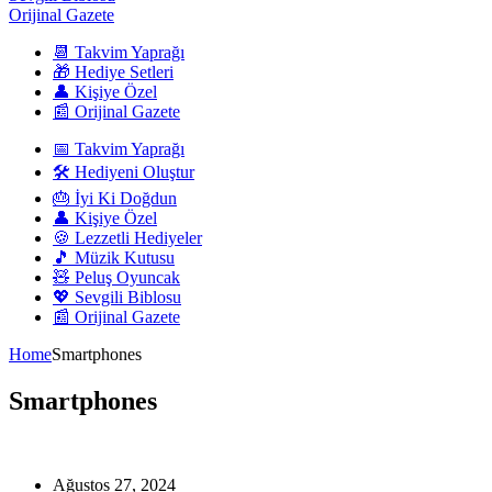
Orijinal Gazete
📆 Takvim Yaprağı
🎁 Hediye Setleri
👤 Kişiye Özel
📰 Orijinal Gazete
📅 Takvim Yaprağı
🛠️ Hediyeni Oluştur
🎂 İyi Ki Doğdun
👤 Kişiye Özel
🍪 Lezzetli Hediyeler
🎵 Müzik Kutusu
🧸 Peluş Oyuncak
💖 Sevgili Biblosu
📰 Orijinal Gazete
Home
Smartphones
Smartphones
Ağustos 27, 2024