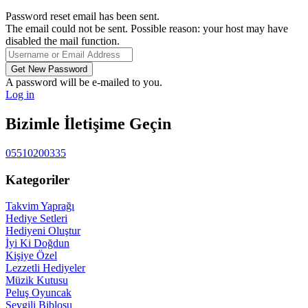
Password reset email has been sent.
The email could not be sent. Possible reason: your host may have
disabled the mail function.
A password will be e-mailed to you.
Log in
Bizimle İletişime Geçin
05510200335
Kategoriler
Takvim Yaprağı
Hediye Setleri
Hediyeni Oluştur
İyi Ki Doğdun
Kişiye Özel
Lezzetli Hediyeler
Müzik Kutusu
Peluş Oyuncak
Sevgili Biblosu