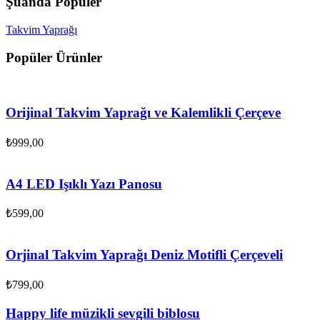
Şuanda Popüler
Takvim Yaprağı
Popüler Ürünler
Orijinal Takvim Yaprağı ve Kalemlikli Çerçeve
₺
999,00
A4 LED Işıklı Yazı Panosu
₺
599,00
Orjinal Takvim Yaprağı Deniz Motifli Çerçeveli
₺
799,00
Happy life müzikli sevgili biblosu