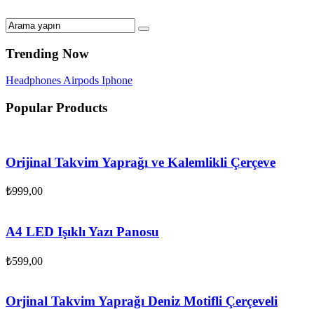
Trending Now
Headphones
Airpods
Iphone
Popular Products
Orijinal Takvim Yaprağı ve Kalemlikli Çerçeve
₺
999,00
A4 LED Işıklı Yazı Panosu
₺
599,00
Orjinal Takvim Yaprağı Deniz Motifli Çerçeveli