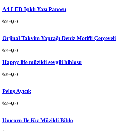
A4 LED Işıklı Yazı Panosu
₺
599,00
Orjinal Takvim Yaprağı Deniz Motifli Çerçeveli
₺
799,00
Happy life müzikli sevgili biblosu
₺
399,00
Peluş Ayıcık
₺
599,00
Unıcorn Ile Kız Müzikli Biblo