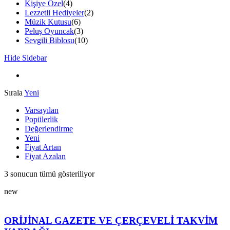
Kişiye Özel
(4)
Lezzetli Hediyeler
(2)
Müzik Kutusu
(6)
Peluş Oyuncak
(3)
Sevgili Biblosu
(10)
Hide Sidebar
Sırala
Yeni
Varsayılan
Popülerlik
Değerlendirme
Yeni
Fiyat Artan
Fiyat Azalan
En
3 sonucun tümü gösteriliyor
yeniye
new
göre
sıralandı
ORİJİNAL GAZETE VE ÇERÇEVELİ TAKVİM