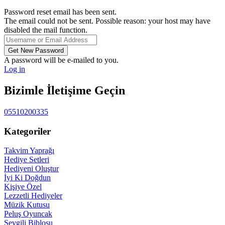
Password reset email has been sent.
The email could not be sent. Possible reason: your host may have
disabled the mail function.
A password will be e-mailed to you.
Log in
Bizimle İletişime Geçin
05510200335
Kategoriler
Takvim Yaprağı
Hediye Setleri
Hediyeni Oluştur
İyi Ki Doğdun
Kişiye Özel
Lezzetli Hediyeler
Müzik Kutusu
Peluş Oyuncak
Sevgili Biblosu