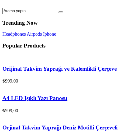
Trending Now
Headphones
Airpods
Iphone
Popular Products
Orijinal Takvim Yaprağı ve Kalemlikli Çerçeve
₺
999,00
A4 LED Işıklı Yazı Panosu
₺
599,00
Orjinal Takvim Yaprağı Deniz Motifli Çerçeveli