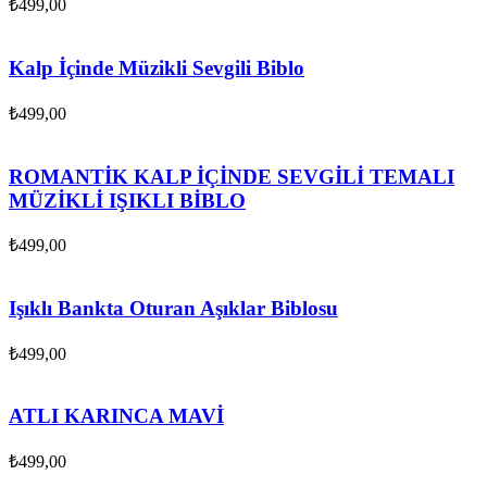
₺
499,00
Kalp İçinde Müzikli Sevgili Biblo
₺
499,00
ROMANTİK KALP İÇİNDE SEVGİLİ TEMALI
MÜZİKLİ IŞIKLI BİBLO
₺
499,00
Işıklı Bankta Oturan Aşıklar Biblosu
₺
499,00
ATLI KARINCA MAVİ
₺
499,00