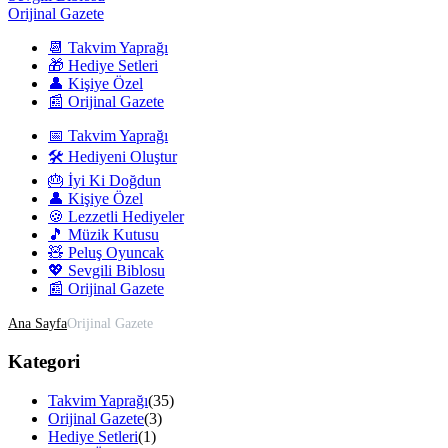
Orijinal Gazete
📆 Takvim Yaprağı
🎁 Hediye Setleri
👤 Kişiye Özel
📰 Orijinal Gazete
📅 Takvim Yaprağı
🛠️ Hediyeni Oluştur
🎂 İyi Ki Doğdun
👤 Kişiye Özel
🍪 Lezzetli Hediyeler
🎵 Müzik Kutusu
🧸 Peluş Oyuncak
💖 Sevgili Biblosu
📰 Orijinal Gazete
Ana Sayfa
Orijinal Gazete
Kategori
Takvim Yaprağı
(35)
Orijinal Gazete
(3)
Hediye Setleri
(1)