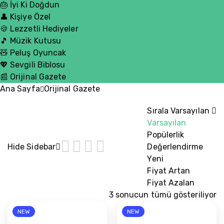
🎂 İyi Ki Doğdun
👤 Kişiye Özel
🍪 Lezzetli Hediyeler
🎵 Müzik Kutusu
🧸 Peluş Oyuncak
💖 Sevgili Biblosu
📰 Orijinal Gazete
Ana Sayfa
Orijinal Gazete
Sırala
Varsayılan
Varsayılan
Popülerlik
Hide Sidebar
Değerlendirme
Yeni
Fiyat Artan
Fiyat Azalan
3 sonucun tümü gösteriliyor
NEW
NEW