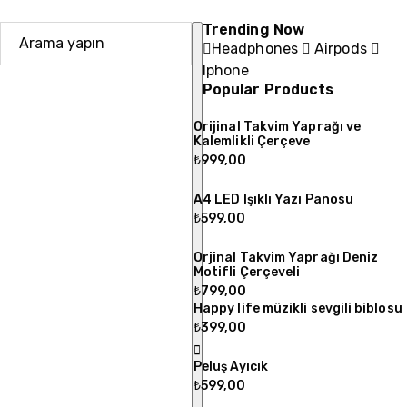
Trending Now
Headphones
Airpods
Iphone
Popular Products
Orijinal Takvim Yaprağı ve
Kalemlikli Çerçeve
₺
999,00
A4 LED Işıklı Yazı Panosu
₺
599,00
Orjinal Takvim Yaprağı Deniz
Motifli Çerçeveli
₺
799,00
Happy life müzikli sevgili biblosu
₺
399,00
Peluş Ayıcık
₺
599,00