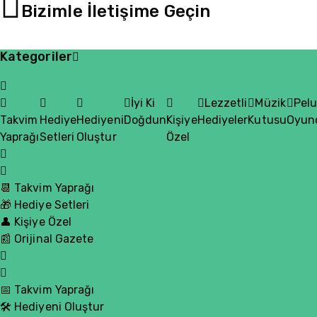
Bizimle İletişime Geçin
Kategoriler
İyi Ki
Lezzetli
Müzik
Pel
Takvim
Hediye
Hediyeni
Doğdun
Kişiye
Hediyeler
Kutusu
Oyun
Yaprağı
Setleri
Oluştur
Özel
📆 Takvim Yaprağı
🎁 Hediye Setleri
👤 Kişiye Özel
📰 Orijinal Gazete
📅 Takvim Yaprağı
🛠️ Hediyeni Oluştur