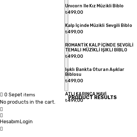
Unıcorn Ile Kız Müzikli Biblo
₺
499,00
Kalp İçinde Müzikli Sevgili Biblo
₺
499,00
ROMANTİK KALP İÇİNDE SEVGİLİ
TEMALI MÜZİKLİ IŞIKLI BİBLO
₺
499,00
Işıklı Bankta Oturan Aşıklar
Biblosu
₺
499,00
ATLI KARINCA MAVİ
0
Sepet
items
PRODUCT RESULTS
₺
499,00
No products in the cart.
Hesabım
Login