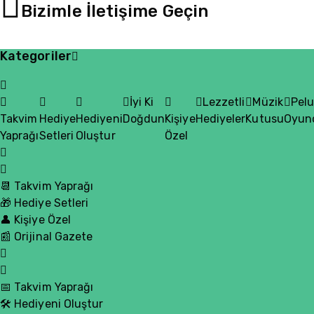
Bizimle İletişime Geçin
Kategoriler
İyi Ki
Lezzetli
Müzik
Pel
Takvim
Hediye
Hediyeni
Doğdun
Kişiye
Hediyeler
Kutusu
Oyun
Yaprağı
Setleri
Oluştur
Özel
📆 Takvim Yaprağı
🎁 Hediye Setleri
👤 Kişiye Özel
📰 Orijinal Gazete
📅 Takvim Yaprağı
🛠️ Hediyeni Oluştur