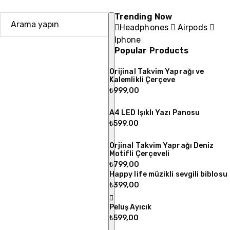
Trending Now
Headphones
Airpods
Iphone
Popular Products
Orijinal Takvim Yaprağı ve
Kalemlikli Çerçeve
₺
999,00
A4 LED Işıklı Yazı Panosu
₺
599,00
Orjinal Takvim Yaprağı Deniz
Motifli Çerçeveli
₺
799,00
Happy life müzikli sevgili biblosu
₺
399,00
Peluş Ayıcık
₺
599,00