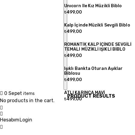
Unıcorn Ile Kız Müzikli Biblo
₺
499,00
Kalp İçinde Müzikli Sevgili Biblo
₺
499,00
ROMANTİK KALP İÇİNDE SEVGİLİ
TEMALI MÜZİKLİ IŞIKLI BİBLO
₺
499,00
Işıklı Bankta Oturan Aşıklar
Biblosu
₺
499,00
ATLI KARINCA MAVİ
0
Sepet
items
PRODUCT RESULTS
₺
499,00
No products in the cart.
Hesabım
Login