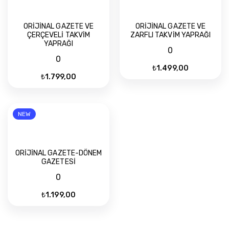
oy
alana
ORİJİNAL GAZETE VE
ORİJİNAL GAZETE VE
göre
ÇERÇEVELİ TAKVİM
ZARFLI TAKVİM YAPRAĞI
sıralandı
YAPRAĞI
0
0
₺
1.499,00
₺
1.799,00
NEW
ORİJİNAL GAZETE-DÖNEM
GAZETESİ
0
₺
1.199,00