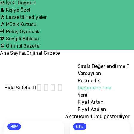
🎂 İyi Ki Doğdun
👤 Kişiye Özel
🍪 Lezzetli Hediyeler
🎵 Müzik Kutusu
🧸 Peluş Oyuncak
💖 Sevgili Biblosu
📰 Orijinal Gazete
Ana Sayfa
Orijinal Gazete
Sırala
Değerlendirme
Varsayılan
Popülerlik
Hide Sidebar
Değerlendirme
Yeni
Fiyat Artan
Fiyat Azalan
3 sonucun tümü gösteriliyor
En
NEW
NEW
çok