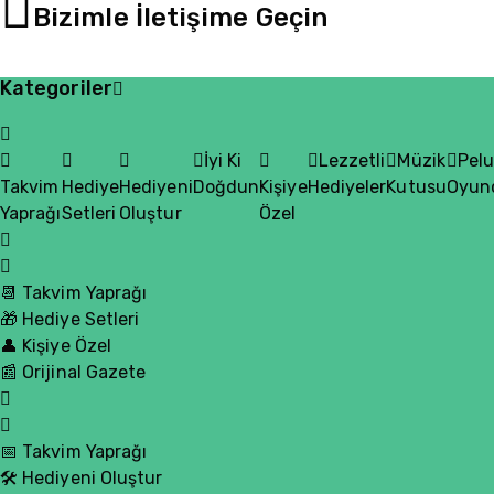
Bizimle İletişime Geçin
Kategoriler
İyi Ki
Lezzetli
Müzik
Pel
Takvim
Hediye
Hediyeni
Doğdun
Kişiye
Hediyeler
Kutusu
Oyun
Yaprağı
Setleri
Oluştur
Özel
📆 Takvim Yaprağı
🎁 Hediye Setleri
👤 Kişiye Özel
📰 Orijinal Gazete
📅 Takvim Yaprağı
🛠️ Hediyeni Oluştur