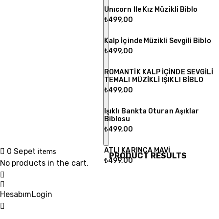
Unıcorn Ile Kız Müzikli Biblo
₺
499,00
Kalp İçinde Müzikli Sevgili Biblo
₺
499,00
ROMANTİK KALP İÇİNDE SEVGİLİ
TEMALI MÜZİKLİ IŞIKLI BİBLO
₺
499,00
Işıklı Bankta Oturan Aşıklar
Biblosu
₺
499,00
ATLI KARINCA MAVİ
0
Sepet
items
PRODUCT RESULTS
₺
499,00
No products in the cart.
Hesabım
Login