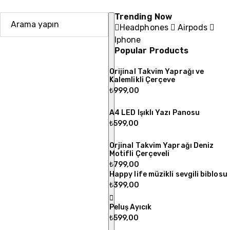
Trending Now
Headphones
Airpods
Iphone
Popular Products
Orijinal Takvim Yaprağı ve
Kalemlikli Çerçeve
₺
999,00
A4 LED Işıklı Yazı Panosu
₺
599,00
Orjinal Takvim Yaprağı Deniz
Motifli Çerçeveli
₺
799,00
Happy life müzikli sevgili biblosu
₺
399,00
Peluş Ayıcık
₺
599,00