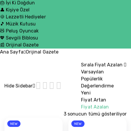
🎂 İyi Ki Doğdun
👤 Kişiye Özel
🍪 Lezzetli Hediyeler
🎵 Müzik Kutusu
🧸 Peluş Oyuncak
💖 Sevgili Biblosu
📰 Orijinal Gazete
Ana Sayfa
Orijinal Gazete
Sırala
Fiyat Azalan
Varsayılan
Popülerlik
Hide Sidebar
Değerlendirme
Yeni
Fiyat Artan
Fiyat Azalan
3 sonucun tümü gösteriliyor
Fiyata
NEW
NEW
göre