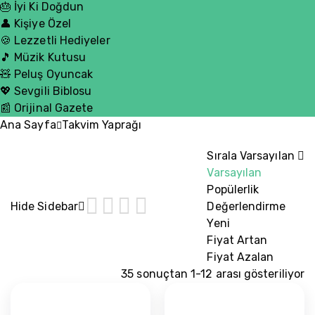
🎂 İyi Ki Doğdun
👤 Kişiye Özel
🍪 Lezzetli Hediyeler
🎵 Müzik Kutusu
🧸 Peluş Oyuncak
💖 Sevgili Biblosu
📰 Orijinal Gazete
Ana Sayfa
Takvim Yaprağı
Sırala
Varsayılan
Varsayılan
Popülerlik
Hide Sidebar
Değerlendirme
Yeni
Fiyat Artan
Fiyat Azalan
35 sonuçtan 1-12 arası gösteriliyor