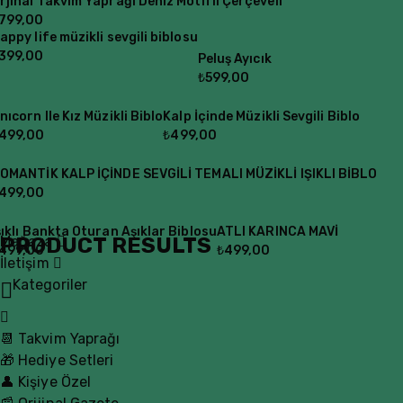
rjinal Takvim Yaprağı Deniz Motifli Çerçeveli
799,00
appy life müzikli sevgili biblosu
399,00
Peluş Ayıcık
₺
599,00
nıcorn Ile Kız Müzikli Biblo
Kalp İçinde Müzikli Sevgili Biblo
499,00
₺
499,00
OMANTİK KALP İÇİNDE SEVGİLİ TEMALI MÜZİKLİ IŞIKLI BİBLO
499,00
şıklı Bankta Oturan Aşıklar Biblosu
ATLI KARINCA MAVİ
PRODUCT RESULTS
Mağaza
499,00
₺
499,00
İletişim
Kategoriler
📆 Takvim Yaprağı
🎁 Hediye Setleri
👤 Kişiye Özel