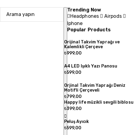
Trending Now
Headphones
Airpods
Iphone
Popular Products
Orijinal Takvim Yaprağı ve
Kalemlikli Çerçeve
₺
999,00
A4 LED Işıklı Yazı Panosu
₺
599,00
Orjinal Takvim Yaprağı Deniz
Motifli Çerçeveli
₺
799,00
Happy life müzikli sevgili biblosu
₺
399,00
Peluş Ayıcık
₺
599,00