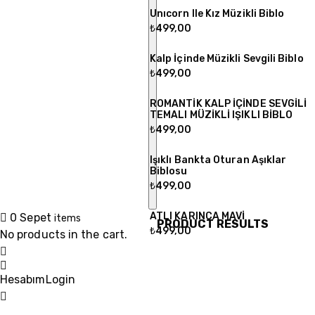
Unıcorn Ile Kız Müzikli Biblo
₺
499,00
Kalp İçinde Müzikli Sevgili Biblo
₺
499,00
ROMANTİK KALP İÇİNDE SEVGİLİ
TEMALI MÜZİKLİ IŞIKLI BİBLO
₺
499,00
Işıklı Bankta Oturan Aşıklar
Biblosu
₺
499,00
ATLI KARINCA MAVİ
0
Sepet
items
PRODUCT RESULTS
₺
499,00
No products in the cart.
Hesabım
Login