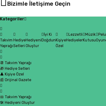
Bizimle İletişime Geçin
Kategoriler
İyi Ki
Lezzetli
Müzik
Pel
Takvim
Hediye
Hediyeni
Doğdun
Kişiye
Hediyeler
Kutusu
Oyun
Yaprağı
Setleri
Oluştur
Özel
📆 Takvim Yaprağı
🎁 Hediye Setleri
👤 Kişiye Özel
📰 Orijinal Gazete
📅 Takvim Yaprağı
🛠️ Hediyeni Oluştur