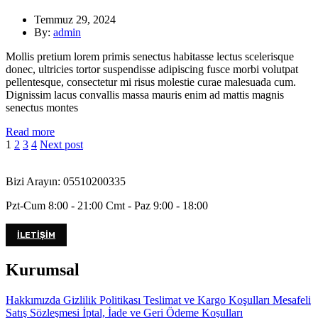
Temmuz 29, 2024
By:
admin
Mollis pretium lorem primis senectus habitasse lectus scelerisque
donec, ultricies tortor suspendisse adipiscing fusce morbi volutpat
pellentesque, consectetur mi risus molestie curae malesuada cum.
Dignissim lacus convallis massa mauris enim ad mattis magnis
senectus montes
Read more
1
2
3
4
Next post
Bizi Arayın: 05510200335
Pzt-Cum 8:00 - 21:00 Cmt - Paz 9:00 - 18:00
İLETIŞIM
Kurumsal
Hakkımızda
Gizlilik Politikası
Teslimat ve Kargo Koşulları
Mesafeli
Satış Sözleşmesi
İptal, İade ve Geri Ödeme Koşulları