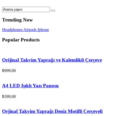
Trending Now
Headphones
Airpods
Iphone
Popular Products
Orijinal Takvim Yaprağı ve Kalemlikli Çerçeve
₺
999,00
A4 LED Işıklı Yazı Panosu
₺
599,00
Orjinal Takvim Yaprağı Deniz Motifli Çerçeveli