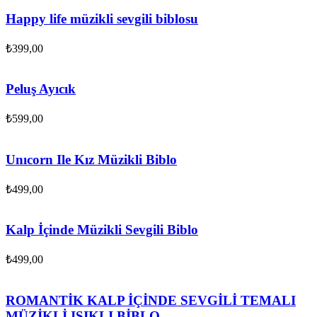
Happy life müzikli sevgili biblosu
₺
399,00
Peluş Ayıcık
₺
599,00
Unıcorn Ile Kız Müzikli Biblo
₺
499,00
Kalp İçinde Müzikli Sevgili Biblo
₺
499,00
ROMANTİK KALP İÇİNDE SEVGİLİ TEMALI
MÜZİKLİ IŞIKLI BİBLO