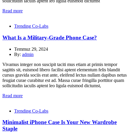
sollicitudin iaculis aptent leo ligula euismod dictumst
Read more
Trending Co-Labs
What Is a Military-Grade Phone Case?
Temmuz 29, 2024
By:
admin
Vivamus integer non suscipit taciti mus etiam at primis tempor
sagittis sit, euismod libero facilisi aptent elementum felis blandit
cursus gravida sociis erat ante, eleifend lectus nullam dapibus netus
feugiat curae curabitur est ad. Massa curae fringilla porttitor quam
sollicitudin iaculis aptent leo ligula euismod dictumst,
Read more
Trending Co-Labs
Minimalist iPhone Case Is Your New Wardrobe
Staple