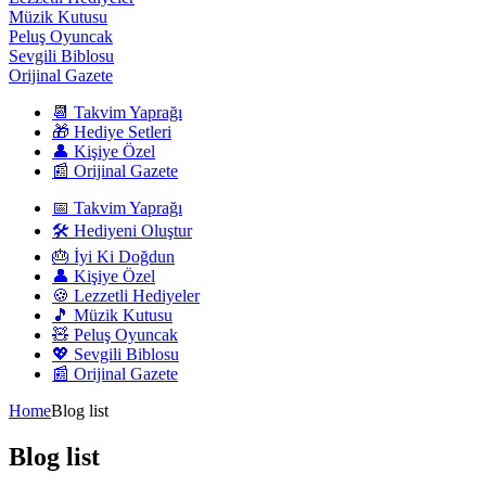
Müzik Kutusu
Peluş Oyuncak
Sevgili Biblosu
Orijinal Gazete
📆 Takvim Yaprağı
🎁 Hediye Setleri
👤 Kişiye Özel
📰 Orijinal Gazete
📅 Takvim Yaprağı
🛠️ Hediyeni Oluştur
🎂 İyi Ki Doğdun
👤 Kişiye Özel
🍪 Lezzetli Hediyeler
🎵 Müzik Kutusu
🧸 Peluş Oyuncak
💖 Sevgili Biblosu
📰 Orijinal Gazete
Home
Blog list
Blog list